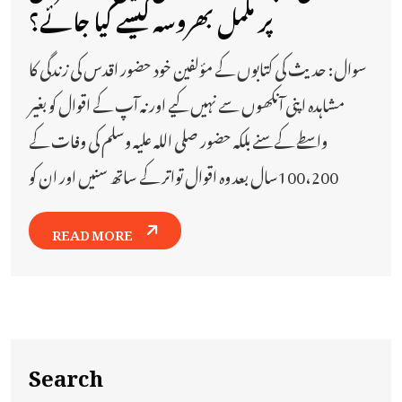
پر مکمل بھروسہ کیسے کیا جائے؟
سوال: حدیث کی کتابوں کے مؤلفین خود حضور اقدس کی زندگی کا
مشاہدہ اپنی آنکھوں سے نہیں کیے اور نہ آپ کے اقوال کو بغیر
واسطے کے سنے بلکہ حضور صلی اللہ علیہ وسلم کی وفات کے
100،200سال بعد وہ اقوال تواتر کے ساتھ سنیں اور ان کو
READ MORE
Search