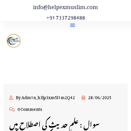
info@helpexmuslim.com
+91 7337298488
By Adm1n_h3lp3xm5l1m2Q42
28/06/2025
0 Comments
سوال : علمِ حدیث کی اصطلاح میں