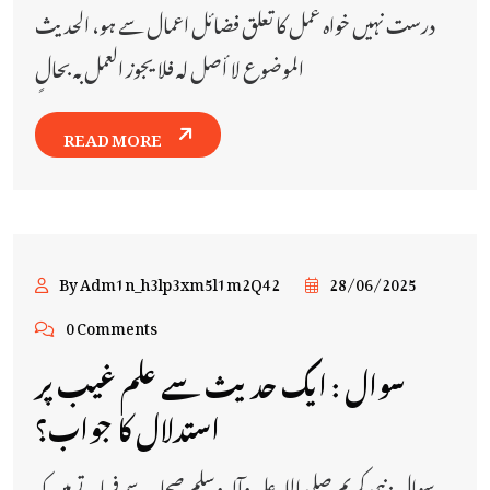
درست نہیں خواہ عمل کا تعلق فضائل اعمال سے ہو، الحدیث
الموضوع لا أصل لہ فلا یجوز العمل بہ بحالٍ
READ MORE
By Adm1n_h3lp3xm5l1m2Q42
28/06/2025
0 Comments
سوال : ایك حدیث سے علم غیب پر
استدلال كا جواب؟
سوال: نبی کریم صلی اللہ علیہ وآلہ وسلم صحابہ سے فرماتے ہیں کہ