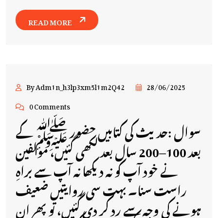
READ MORE
By Adm1n_h3lp3xm5l1m2Q42
28/06/2025
0 Comments
سوال :حدیث کی کتابیں حضور ﷺ کے
بعد 100–200 سال بعد لکھی گئیں، مؤلفین
نے خود آپ کو نہ دیکھا نہ آپ سے براہِ
راست سنا۔ بہت سی روایتیں ضعیف
ہونے کی وجہ سے رد کر دی گئیں، تو پھر ان