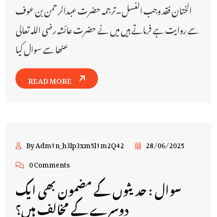
الختان فقد وجب الغسل۔ترجمہ حضرت عبدالرحمن بن عوف
سے روایت ہے فرماتے ہیں میں نے حضرت عائشہ رضی اللہ تعالی
عنھا سے سوال کیا
READ MORE
By Adm1n_h3lp3xm5l1m2Q42
28/06/2025
0 Comments
سوال : حدیثوں کے مضمون بھی ایک
دوسرے کے مخالف ہیں؟