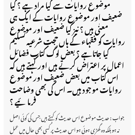
موضوع روایات سے کیا مراد ہے ؟ کیا
ضعیف اور موضوع روایات کے ایک ہی
معنٰی ہیں ؟ نیز کیا ضعیف اور موضوع
روایات کو فقہاء کے ہاں حجتِ شرعیہ تسلیم
کیا جاتاہے ؟ بعض لوگ کتاب فضائل
اعمال پر اعتراض کرتے ہیں اور کہتے ہیں کہ
اس کتاب میں بعض ضعیف اور موضوع
روایات موجود ہیں۔ اس کی بھی وضاحت
فرمائیے ؟
جواب : حدیث موضوع اس حدیث کو کہتے ہیں جس کی کوئی اصل
نہ ہو بلکہ وہ گھڑی ہوئی ہو اس حدیث پر کسی بھی حال میں عمل