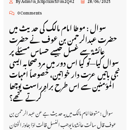
By Adm1n_h3lp3xm5l1m2Q42
28/06/2025
0 Comments
سوال : موطا امام مالک کی حدیث میں
حضرت عبدالرحمن بن عوف نے حضرت
عائشہؓ سے غسل جیسے حساس مسئلے پر
سوال کیا—تو کیا اس دور میں مرد صحابہ ایسی
نجی باتیں عزت دار خواتین، خصوصاً امہات
المؤمنین سے اس طرح براہِ راست پوچھا
کرتے تھے؟
سوال : متوطا امام مالک میں یہ حدیث ہے عن عبد الرحمن بن
عوف قال سالت عائشة ما يوجب الغسل قالت اذا جاوز الختان