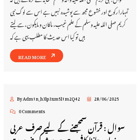
تمہارا رکوع اور خشوع مجھ سے پوشیدہ نہیں ہے اس سے لوگ نبی
کریم صلی اللہ علیہ وسلم کے علم غیب، ماکان و مایکون،سے لیتے
ہیں تو کیا اس حدیث کا مطلب یہی ہے کہ
READ MORE
By Adm1n_h3lp3xm5l1m2Q42
28/06/2025
0 Comments
سوال : قرآن سمجھنے کے لیے صرف عربی
زبان جاننا کافی ہے حدیث کی ضرورت