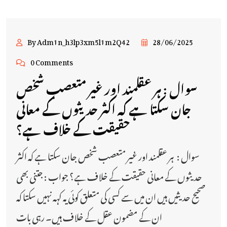
By Adm1n_h3lp3xm5l1m2Q42
28/06/2025
0 Comments
سوال : ہر عقلمند اور غیر متعصب شخص
جان سکتا ہے کہ اکثر حدیثوں کے معانی
حقیقت کے خلاف ہے؟
سوال : ہر عقلمند اور غیر متعصب شخص جان سکتا ہے کہ اکثر
حدیثوں کے معانی حقیقت کے خلاف ہے؟ جواب : جتنی بھی
صحیح حدیثیں ہیں ان میں سے کسی کی متعلق کوئی یہ کہہ نہیں سکتا کہ
ان کے مضمون عقل کے خلاف ہیں۔ رہی بات