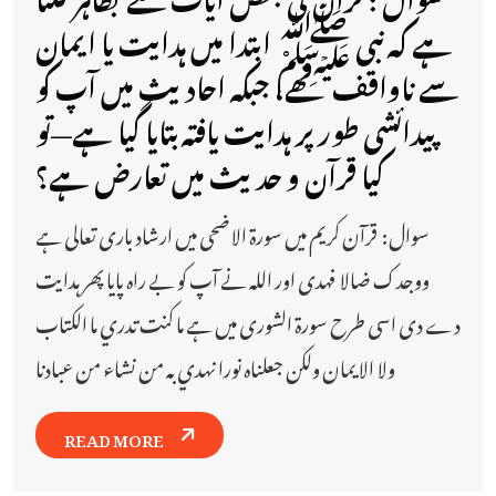
ہے کہ نبی ﷺ ابتدا میں ہدایت یا ایمان
سے ناواقف تھے، جبکہ احادیث میں آپ کو
پیدائشی طور پر ہدایت یافتہ بتایا گیا ہے—تو
کیا قرآن و حدیث میں تعارض ہے؟
سوال: قرآن کریم میں سورة الاضحی میں ارشاد باری تعالی ہے
ووجدك ضالا فهدى اور اللہ نے آپ کو بے راہ پایا پھر ہدایت
دے دی اسی طرح سورۃ الشوری میں ہے ما كنت تدري ما الكتاب
ولا الايمان ولكن جعلناه نورا نهدي به من نشاء من عبادنا
READ MORE