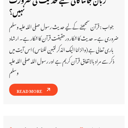
نہیں؟
جواب : قرآن سمجھنے کے لیے حدیث رسول صلی اللہ علیہ وسلم
ضروری ہے۔ حدیث کا انکار درحقیقت قرآن کا انکار ہے۔ ارشاد
باری تعالی ہے (وانزلنا اليك الذكر لتبين للناس) اس آیت میں
ذکر سے مراد بالاتفاق قرآن کریم ہے اور رسول اللہ صلی اللہ علیہ
وسلم
READ MORE