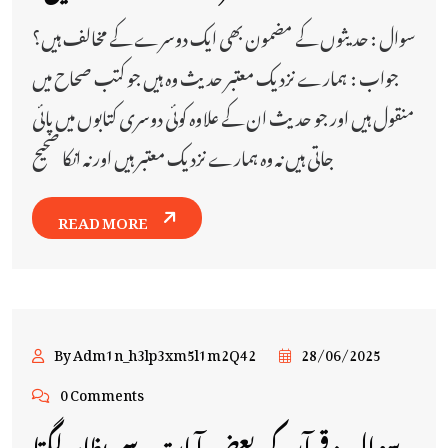
سوال : حدیثوں کے مضمون بھی ایک دوسرے کے مخالف ہیں؟
جواب : ہمارے نزدیک معتبر حدیث وہ ہیں جو کتب صحاح میں
منقول ہیں اور جو حدیث ان کے علاوہ کوئی دوسری کتابوں میں پائی
جاتی ہیں نہ وہ ہمارے نزدیک معتبر ہیں اور نہ انکا صحیح
READ MORE
By Adm1n_h3lp3xm5l1m2Q42
28/06/2025
0 Comments
سوال : قرآن کی بعض آیات سے بظاہر لگتا