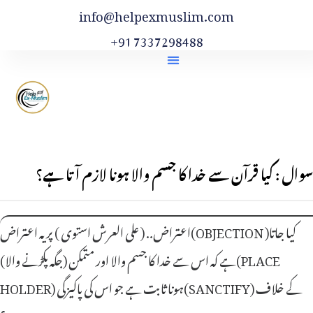
info@helpexmuslim.com
+91 7337298488
سوال : کیا قرآن سے خدا کا جسم والا ہونا لازم آتا ہے؟
اعتراض.. ( على العرش استوى ) پر یہ اعتراض(OBJECTION )کیا جاتا
ہے کہ اس سے خدا کا جسم والا اور متمکن (جگہ پکڑنے والا)(PLACE
HOLDER) ہونا ثابت ہے جو اس کی پاکیزگی(SANCTIFY) کے خلاف