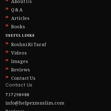
About Us
Q & A
Articles
Books
USEFUL LINKS
Roshni Ki Taraf
Videos
Images
Reviews
Contact Us
Contact Us
737298488
info@helpexmuslim.com
Reviews