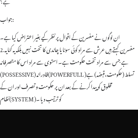
ہے؟
جواب:
ان لوگوں نے مفسرین کے اقوال پر نظر کیے بغیر اعتراض کیا ہے۔
2.مفسرین کہتے ہیں عرش سے مراد کوئی سونا یا چاندی کا تخت نہیں بلکہ یہ کنایہ
ہے جس سے مراد تخت حکومت ہے۔ استوى سے مراد اس کا متصرفانہ
(POSSESSIVE) قادرانہ(POWERFULL )تسلط (حکومت،قبضہ) ہے
مخلوق کو پیدا کرنے کے بعد ان پر حکومت و تصرف اور ان کے
نظام(SYSTEM )کو ترتیب دیا ۔