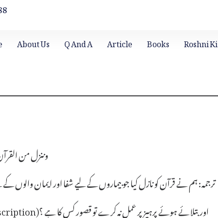
88
e
About Us
Q And A
Article
Books
Roshni Ki
وننزل من القرآن ما
ترجمہ:
ہم نے قرآن کو نازل کیا جو بیماروں کے لیے شفا اور ایمان والوں کے 
بھلا بتلاؤ اگر کوئی مریض (PATIENT) طبیب (DOCTOR)کے نسخے (Prescription)اور بتلائے ہوئے پرہیز پر عمل نہ کرے تو قصور کس کا ہے ؟