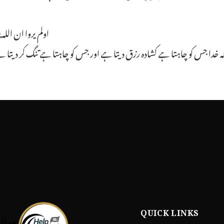
اولم يروا ان الله
تے کہ خدا جس کو چاہتا ہے کشادہ رزق دیتا ہے اور جس کو چاہتا ہے تنگ کر
QUICK LINKS
سوال 