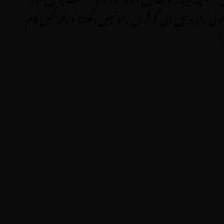
وٹی راہ پر ہیں ان کو قرآن راہ نہیں دکھلاتا تو پھر کس کام
؟