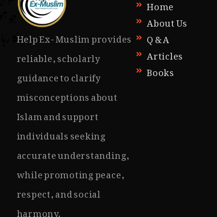
Home
جو جھ
About Us
کا رہا 
Help Ex-Muslim provides
Q & A
Articles
reliable, scholarly
Books
guidance to clarify
misconceptions about
Islam and support
individuals seeking
accurate understanding,
while promoting peace,
respect, and social
harmony.