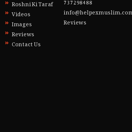
737298488
Roshni Ki Taraf
info@helpexmuslim.co
Videos
Reviews
Images
Reviews
Contact Us