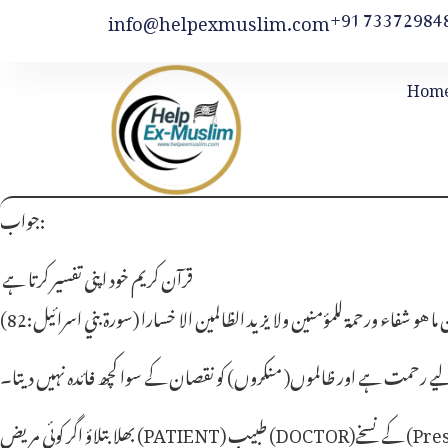
+91 73372984
info@helpexmuslim.com
Hom
جواب:
قرآن کریم خود اپنی تفسیر کرتا ہے
 هو شفاء ورحمة للمؤمنين ولا يزيد الظالمين الا خسارا (سورة بني اسرائيل:82)
لیے رحمت ہے اور ظالموں( منکروں) کو نقصان کے سوا کچھ فائدہ نہیں دیتا
۔