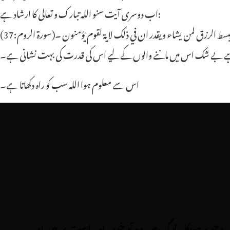
اب دوسری آیت سنو اللہ تبارک و تعالی کا ارشاد ہے:
 يبسط الرزق لمن يشاء ويقدر ان في ذلك لاية لقوم يؤمنون ۔(سورة الروم:37)
 دیتا ہے بے شک اس میں ماننے والوں کے لیے اس کی قدرت کی بہت نشانی ہے۔
اس سے معلوم ہوا اللہ سب کو راہ دکھاتا ہے
۔
: جو پرہیزگار لوگ ہیں وہ تو خود راہ راست پر ہیں اور