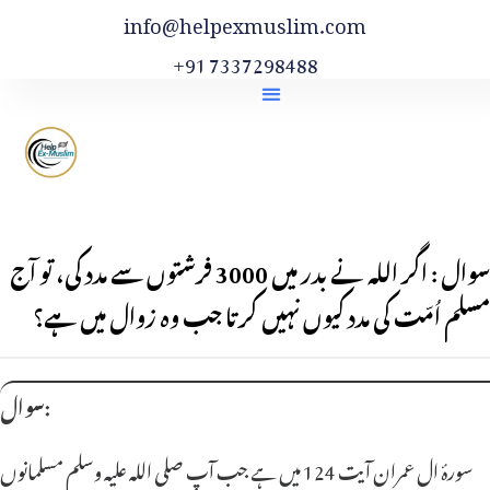
info@helpexmuslim.com
+91 7337298488
سوال : اگر اللہ نے بدر میں 3000 فرشتوں سے مدد کی، تو آج
مسلم اُمّت کی مدد کیوں نہیں کرتا جب وہ زوال میں ہے؟
سوال:
سورۂ ال عمران آیت 124 میں ہے جب آپ صلی اللہ علیہ وسلم مسلمانوں