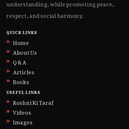
understanding, while promoting peace,
respect, and social harmony.
QUICK LINKS
Home
About Us
Q & A
Articles
Books
USEFUL LINKS
Roshni Ki Taraf
Videos
Images