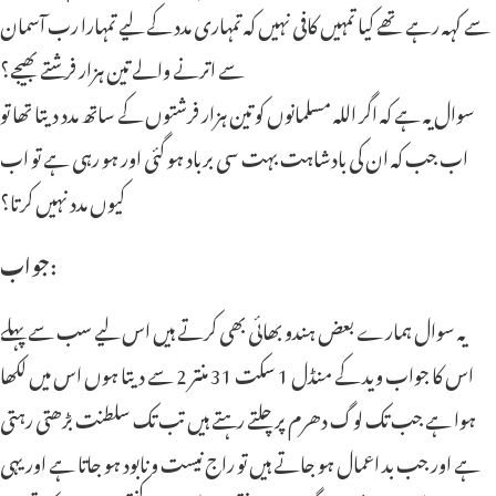
سے کہہ رہے تھے کیا تمہیں کافی نہیں کہ تمہاری مدد کے لیے تمہارا رب آسمان
سے اترنے والے تین ہزار فرشتے بھیجے؟
سوال یہ ہے کہ اگر اللہ مسلمانوں کو تین ہزار فرشتوں کے ساتھ مدد دیتا تھا تو
اب جب کہ ان کی بادشاہت بہت سی برباد ہو گئی اور ہو رہی ہے تو اب
کیوں مدد نہیں کرتا؟
جواب:
یہ سوال ہمارے بعض ہندو بھائی بھی کرتے ہیں اس لیے سب سے پہلے
اس کا جواب وید کے منڈل 1 سکت 31 منتر 2 سے دیتا ہوں اس میں لکھا
ہوا ہے جب تک لوگ دھرم پر چلتے رہتے ہیں تب تک سلطنت بڑھتی رہتی
ہے اور جب بد اعمال ہو جاتے ہیں تو راج نیست و نابود ہو جاتا ہے اور یہی