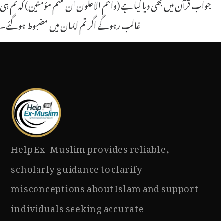
جواب قرآن میں بھی دیا گیا ہے (وانتم الاعلون ان كنتم مؤمنين) کہ تم ہی
غالب رہو گے اگر تم ایمان میں مضبوط ہو گئے۔
Help Ex-Muslim provides reliable,
scholarly guidance to clarify
misconceptions about Islam and support
individuals seeking accurate