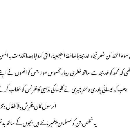
وء الحظ أن شعر تجاہ خدیجة بالعاطفة الطبیعیة، التی أرواہا بعدما تقدمت بہ الس
جب کہ عیسائی پادری واٹنز جیری نے کلیسا کی مذہبی کانفرنس کو خطاب کرتے ہوئے رسول اکرم صلی اللہ علیہ وسلم کو شہوت پرست قرار دیا اور کہا:
”الرسول کان یتحرش بالأطفال وتزو
”یہ شخص جن کو مسلمان پیغمبر مانتے ہیں بچوں کے ساتھ 