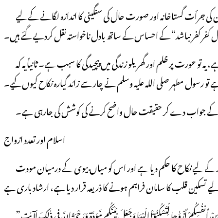
اس طرح کے دسیوں اور اوچھے الزامات اور بے ہودہ تعبیرات سے مستشرقین کی تحریریں بھری پڑی ہیں، جنھیں نوک قلم پر بھی نہیں لایا جاسکتا، ان کی جرأت گستاخانہ اور صورت حال کی سنگینی کا اندازہ لگانے کے لیے
نقل کفر کفر نباشد“ کے احساس کے ساتھ بادل ناخواستہ نقل کردیے گئے ہیں۔
سب سے پہلے تو مخالفین کے حلق سے یہی نہیں اتررہا ہے کہ اسلام میں مرد کو ایک سے زائد چار عورتوں سے بہ یک وقت نکاح کی اجازت کیوں دی گئی ہے، یہ تو عورت پر ظلم اور گھریلو زندگی میں پیچیدگی کا سبب ہے۔ ثانیاً یہ کہ
 تو رسول مطہر صلی اللہ علیہ وسلم نے چار سے زائد گیارہ نکاح کیوں کیے۔
ں کے جواب دے کر حقیقت حال واضح کرنے کی کوشش کی جارہی ہے۔
اسلام اور تعدد ازواج
اسلام ایک ہمہ گیر دین فطرت ہے، اس نے فطری جذبات کی رعایت کرتے ہوئے، حرام کاری سے حفاظت اور افزائش نسل کے صالح مقاصد کے لیے نکاح کا حکم دیا ہے اور اس کو میاں بیوی کے درمیان مودت