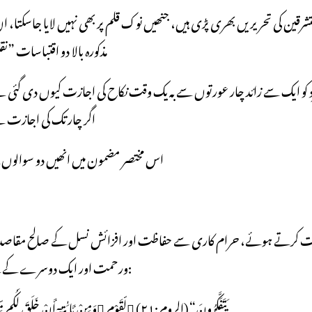
مذکورہ بالا دو اقتباسات ”
اگر چار تک کی اجازت ہے
اس مختصر مضمون میں انھیں دو سوالو
ورحمت اور ایک دوسرے کے لیے تسکین قلب کا سامان فراہم ہونے کا ذریعہ قرار دیا ہے، ارشاد باری ہے:
”وَمِنْ ئَایَٰتِہِٓ أَنْ خَلَقَ لَکُم مِّنْ أَنفُسِکُمْ أَزْوَٰجا لِّتَسْکُنُوٓاْ إِلَیْہَا وَجَعَلَ بَیْنَکُم مَّوَدَّة وَرَحْمَةً إِنَّ فِی ذٰلِکَ لَآیٰت لِّقَوْم یَتَفَکَّرُونَ“ (الروم:۲۱)