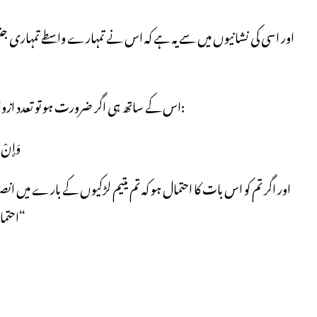
اس کے ساتھ ہی اگر ضرورت ہو تو تعدد ازواج یعنی ایک ہی وقت میں ایک سے زائد دو، تین اور چار تک کی مخصوص شرائط و تفصیلات کے ساتھ اجازت دی گئی ہے، اللہ پاک ارشاد فرماتے ہیں:
”وَإِنْ خ
احتمال اس کا ہو کہ عدل نہ رکھوگے تو پھر ایک ہی بیوی پر بس کرو، یا جو لونڈی تمہاری ملک میں ہو، وہی سہی، اس میں امید ہے کہ ایک طرف نہ جھک پڑوگے۔“