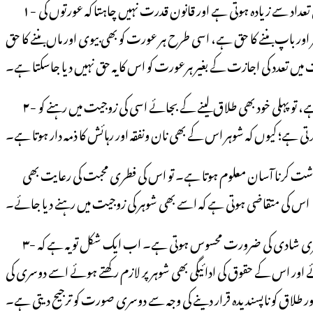
تعداد سے زیادہ ہوتی ہے اور قانون قدرت نہیں چاہتا کہ عورتوں کی
۱-
ور باپ بننے کا حق ہے، اسی طرح ہر عورت کو بھی بیوی اور ماں بننے کا حق
میں تعدد کی اجازت کے بغیر ہرعورت کو اس کا یہ حق نہیں دیا جاسکتا ہے۔
، تو پہلی خود بھی طلاق لینے کے بجائے اسی کی زوجیت میں رہنے کو
۲-
رتی ہے؛ کیوں کہ شوہر اس کے بھی نان ونفقہ اور رہائش کا ذمہ دار ہوتا ہے۔
اور کبھی عورت شوہر کے قابل نہ رہ جانے کے باوجود اس کے ساتھ قلبی تعلق اور دیرینہ محبت کی وجہ سے اس سے الگ نہیں ہونا چاہتی اور سوکن کو برداشت کرنا آسان معلوم ہوتا ہے۔ تو اس کی فطری محبت کی رعایت بھی
اس کی متقاضی ہوتی ہے کہ اسے بھی شوہر کی زوجیت میں رہنے دیا جائے۔
وسری شادی کی ضرورت محسوس ہوتی ہے۔ اب ایک شکل تو یہ ہے کہ
۳-
ئے اور اس کے حقوق کی ادائیگی بھی شوہر پر لازم رکھتے ہوئے اسے دوسری کی
 کو ناپسندیدہ قرار دینے کی وجہ سے دوسری صورت کو ترجیح دیتی ہے۔