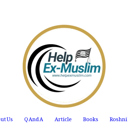
ut Us
Q And A
Article
Books
Roshni 