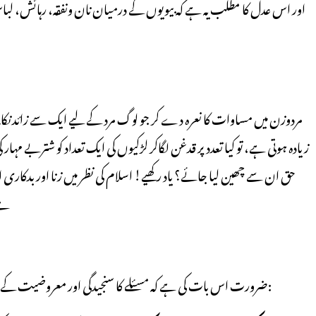
زیادہ ہوتی ہے، تو کیا تعدد پر قدغن لگاکر لڑکیوں کی ایک تعداد کو شتربے م
حق ان سے چھین لیا جائے؟ یاد رکھیے! اسلام کی نظر میں زنا اور بدکار
ہے
ضرورت اس بات کی ہے کہ مسئلے کا سنجیدگی اور معروضیت کے ساتھ جائزہ لیا جائے۔ گہرائی کے ساتھ غور وفکر کے نتیجے میں واضح طورپر تعدد ازواج کی حکمتیں اور اسباب سمجھ میں آجاتے ہیں، جن میں سے چند یہ ہیں: