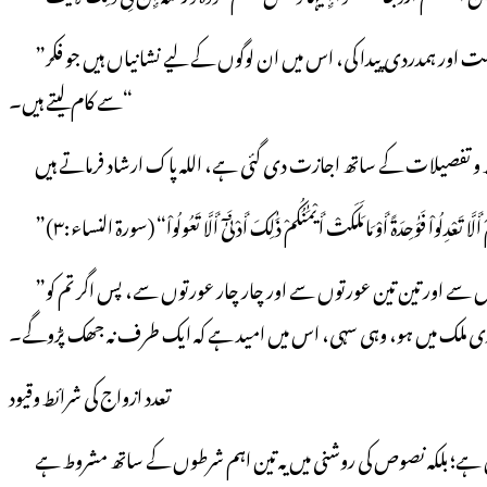
”اور اسی کی نشانیوں میں سے یہ ہے کہ اس نے تمہارے واسطے تمہاری جنس کی بیویاں بنائیں، تاکہ تم کو ان کے پاس آرام ملے اور تم میاں بیوی میں محبت اور ہمدردی پیدا کی، اس میں ان لوگوں کے لیے نشانیاں ہیں جو فکر
سے کام لیتے ہیں۔“
َلَّا تَعْدِلُواْ فَوَٰحِدَةً أَوْ مَا مَلَکَتْ أَیْمَٰنُکُمْ ذَٰلِکَ أَدْنَیٰٓ أَلَّا تَعُولُواْ“ (سورة النساء:۳)
”اور اگر تم کو اس بات کا احتمال ہو کہ تم یتیم لڑکیوں کے بارے میں انصاف نہ کرسکوگے تو اور عورتوں سے جو تم کو پسند ہوں نکاح کرلو۔ دو دو عورتوں سے اور تین تین عورتوں سے اور چار چار عورتوں سے، پس اگر تم کو
تعدد ازواج کی شرائط وقیود