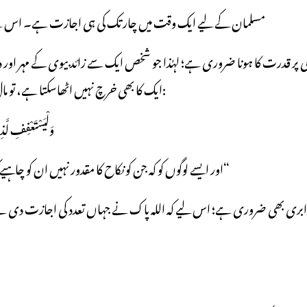
۱- مسلمان کے لیے ایک وقت میں چار تک کی ہی اجازت ہے۔ اس سے
ایک کا بھی خرچ نہیں اٹھاسکتا ہے، تو مال کا انتظام ہونے تک وہ ایک نکاح سے بھی باز رہے گا۔ قرآن کریم میں ہے:
وَلْیَسْتَعْفِفِ لَّذ
”اور ایسے لوگوں کو کہ جن کو نکاح کا مقدور نہیں ان کو چاہیے کہ ضبط کریں یہاں تک کہ اللہ تعالیٰ ان کو اپنے فضل سے غنی کردیں۔“