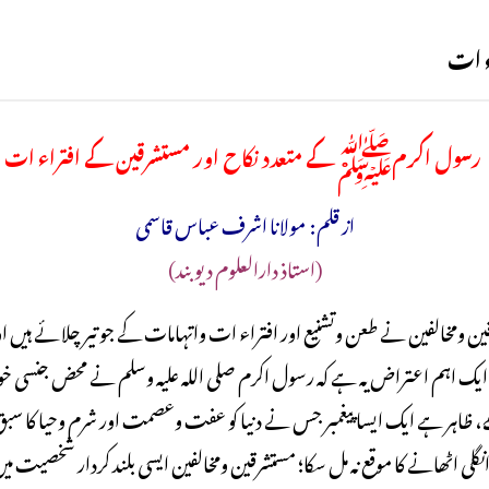
 ات
رسول اکرمﷺ کے متعدد نکاح اور مستشرقین کے افتراء ات
از قلم: مولانا اشرف عباس قاسمی
(استاذ دارالعلوم دیوبند)
 اہم اعتراض یہ ہے کہ رسول اکرم صلی اللہ علیہ وسلم نے محض جنسی خواہشات
ہر ہے ایک ایسا پیغمبر جس نے دنیا کو عفت وعصمت اور شرم وحیا کا سبق پڑھا
 پر انگلی اٹھانے کا موقع نہ مل سکا؛ مستشرقین ومخالفین ایسی بلند کردار شخص