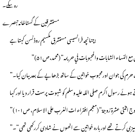
رہ سکے۔
مستشرقین کے گستاخانہ تبصرے
چنانچہ فرانسیسی مستشرق مکسیم روڈنسن کہتا ہے:
ن مع النساء الشابات والمحبوبات في حریمہ“ (محمد،ص۵۱)
ج اثنتی عشرة زوجة“ (معجم افتراء ات الغرب علی الاسلام، ص۱۰۱)
بدتمیزی کرتے تھے اور بارہ خواتین سے انھوں نے شادی کررکھی تھی“۔