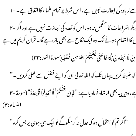
 زیادہ کی اجازت نہیں ہے، اس شرط پر تمام علماء کا اتفاق ہے۔
۲- تعدد ازواج کی رخصت سے فائدہ اٹھانے کے لیے بیویوں کے حقوق کی ادائیگی پر قدرت کا ہونا ضروری ہے؛ لہٰذا جو شخص ایک سے زائد بیوی کے مہر اور دیگر اخراجات کا متحمل نہ ہو، اس کو تعدد کی اجازت نہیں ہے اور اگر
ِینَ لَا یَجِدُونَ نِکَاحًا حَتَّیٰ یُغْنِیَہُمُ اللَّہُ مِن فَضْلِہِ(سورة النور:۳۳)
۳- ایک سے زائد خواتین سے نکاح کی صورت میں ان کے درمیان عدل اور برابری بھی ضروری ہے؛ اس لیے کہ اللہ پاک نے جہاں تعدد کی اجازت دی ہے، وہیں یہ بھی ارشاد فرمادیا ہے: ”فَإِنْ خِفْتُمْ أَلَّا تَعْدِلُواْ فَوَٰحِدَةً“ (سورة
النساء:۳)
”اگر تم کو احتمال ہو کہ عدل نہ کرسکوگے تو ایک ہی بیوی پر بس کرو“