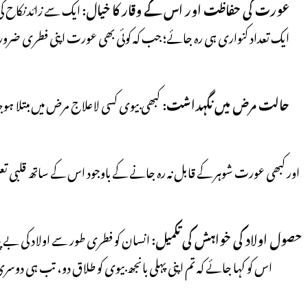
عورت کی حفاظت اور اس کے وقار کا خیال:
ایک سے زائد نکاح کی
ایک تعداد کنواری ہی رہ جائے؛ جب کہ کوئی بھی عورت اپنی فطری ضروریات
حالت مرض میں نگہداشت:
کبھی بیوی کسی لاعلاج مرض میں مبتلا ہو
حصول اولاد کی خواہش کی تکمیل:
انسان کو فطری طور سے اولاد کی بے
اس کو کہا جائے کہ تم اپنی پہلی بانجھ بیوی کو طلاق دو، تب ہی دوس