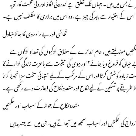
اور اس عدل کا مطلب یہ ہے کہ بیویوں کے درمیان نان ونفقہ، رہائش، لباس، پوشاک، باری اور ان تمام مادی امور میں مساوات ضروری ہے جو شوہر کے بس میں ہیں۔ جہاں تک تعلق ہے اندرونی لگاؤ اور دلی محبت کا، تو یہ
اس کے اختیار سے باہر کی چیز ہے، وہ اس میں برابری کا مکلف نہیں ہے۔
فحاشی اور بے راہ روی کا جائز متبادل
مردوزن میں مساوات کا نعرہ دے کر جو لوگ مرد کے لیے ایک سے زائد نکاح پر اعتراض کرتے ہیں وہ یا تو حقائق کو جانتے نہیں، یا جان بوجھ کر ان سے آنکھیں موندلیتے ہیں، عام اندازے کے مطابق لڑکیوں کی تعداد لڑکوں سے
 بے حیائی کو فروغ دیا جائے؟ اور بیوی کی حیثیت سے باعزت زندگی گزارنے کا
ہت زیادہ کوشش کرتا اوراس کے مرتکب کے لیے انتہائی سخت سزا تجویز کرتا
ریقے پر تسکین کے لیے نکاح اور متعدد نکاح کی اجازت دے رکھی ہے۔
متعدد نکاح کے جواز کے اسباب اور حکمتیں