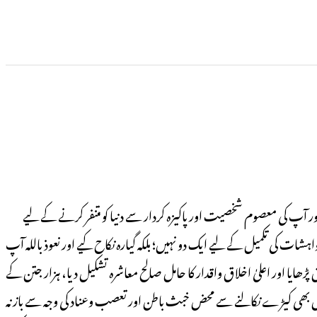
رحمت عالم، پیغمبر انسانیت صلی اللہ علیہ وسلم کی ذات اقدس پر مستشرقین ومخالفین نے طعن وتشنیع اور افتراء ات واتہامات کے جو تیر چلائے ہیں اور آپ کی معصوم شخصیت اورپاکیزہ کردار سے دنیا کو متنفر کرنے کے لیے
 کی تکمیل کے لیے ایک دو نہیں؛ بلکہ گیارہ نکاح کیے اور نعوذ باللہ آپ
یا اور اعلیٰ اخلاق واقدار کا حامل صالح معاشرہ تشکیل دیا، ہزار جتن کے
یت میں بھی کیڑے نکالنے سے محض خبث باطن اور تعصب وعناد کی وجہ سے باز نہ