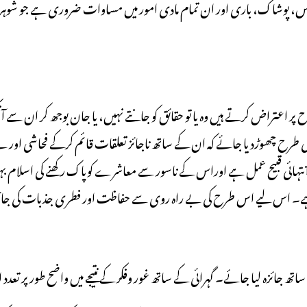
ہار کی طرح چھوڑدیا جائے کہ ان کے ساتھ ناجائز تعلقات قائم کرکے فحاشی اور
ی انتہائی قبیح عمل ہے اوراس کے ناسور سے معاشرے کوپاک رکھنے کی اسلام ب
۔ اس لیے اس طرح کی بے راہ روی سے حفاظت اور فطری جذبات کی جائز ط