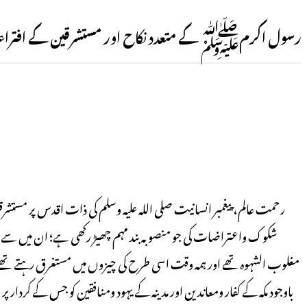
رسول اکرمﷺ کے متعدد نکاح اور مستشرقین کے افتراء
شکوک واعتراضات کی جو منصوبہ بند مہم چھیڑ رکھی ہے؛ ان میں سے ایک
مغلوب الشہوہ تھے اور ہمہ وقت اسی طرح کی چیزوں میں مستغرق رہتے تھے، ظا
باوجود مکہ کے کفار ومعاندین اور مدینہ کے یہود ومنافقین کو جس کے کردار