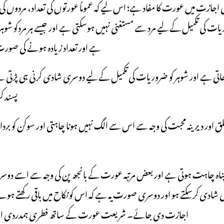
 اجازت میں عورت کا مفاد ہے؛ اس لیے کہ عموماً عورتوں کی تعداد، مردوں کی 
 کی تکمیل کے لیے مرد سے مستغنی نہیں ہوسکتی ہے اور جیسے ہر مردکو شوہر ا
ہے اور تعداد زیادہ ہونے کی صورت 
جاتی ہے اور شوہر کو ضروریات کی تکمیل کے لیے دوسری شادی کرنی ہی پڑتی ہے
پسند ک
 پناہ چاہت ہوتی ہے اور بعض مرتبہ عورت کے بانجھ پن کی وجہ سے اسے د
ری شادی کرسکتے ہو اور دوسری صورت یہ ہے کہ اس کو نکاح میں باقی رکھتے ہو
اجازت دی جائے۔ شریعت عورت کے ساتھ فطری ہمدردی اور طلاق