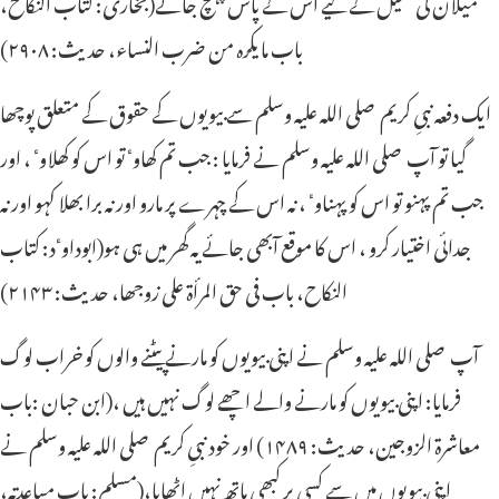
میلان کی تکمیل کے لیے اس کے پاس پہنچ جائے(بخاری: کتاب النکاح،
باب ما یکرہ من ضرب النساء، حدیث: ۲۹۰۸)
ایک دفعہ نبیِ کریم صلی اللہ علیہ وسلم سے بیویوں کے حقوق کے متعلق پوچھا
گیا تو آپ صلی اللہ علیہ وسلم نے فرمایا : جب تم کھاوٴ تو اس کو کھلاوٴ ، اور
جب تم پہنو تو اس کو پہناوٴ ، نہ اس کے چہرے پر مارو اور نہ برا بھلا کہو اور نہ
جدائی اختیار کرو ، اس کا موقع آبھی جائے یہ گھر میں ہی ہو(ابوداوٴد: کتاب
النکاح، باب فی حق المرأة علی زوجھا، حدیث: ۲۱۴۳)
آپ صلی اللہ علیہ وسلم نے اپنی بیویوں کو مارنے پیٹنے والوں کو خراب لوگ
فرمایا: اپنی بیویوں کو مارنے والے اچھے لوگ نہیں ہیں ،(ابن حبان :باب
معاشرة الزوجین، حدیث: ۱۴۸۹) اور خود نبیِ کریم صلی اللہ علیہ وسلم نے
اپنی بیویوں میں سے کسی پر کبھی ہاتھ نہیں اٹھایا،(مسلم: باب مباعدتہ،