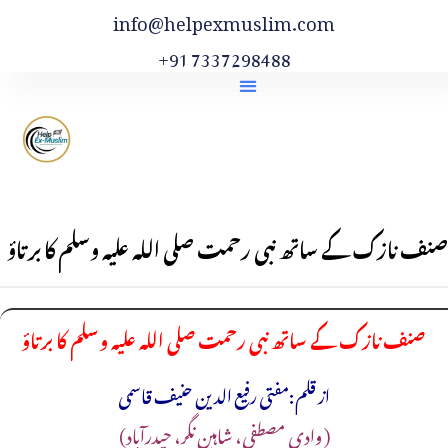
info@helpexmuslim.com
+91 7337298488
صنف نازک کے ساتھ نبی رحمت صلی اللہ علیہ وسلم کا برتاؤ
صنف نازک کے ساتھ نبی رحمت صلی اللہ علیہ وسلم کا برتاؤ
از قلم:مفتی رفیع الدین حنیف قاسمی
(‏ وادیِ مصطفی، شاہین نگر، حیدرآباد)