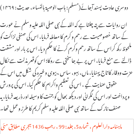
دوسری عادت پسند آجائے(مسلم: باب الوصیة بالنساء، حدیث: ۱۴۶۹)
ان روایات سے پتہ چلتا ہے کہ اللہ کے نبی صلی اللہ علیہ وسلم نے عورت
کے ساتھ خصوصیت سے رحم و کرم کا معاملہ فرمایا، اس کی صنفی نزاکت کو
ملحوظ رکھ کراس کے ساتھ رحم وکرم کرنے کا حکم دیا، اس پر بار اور مشقت
ڈالنے سے منع فرمایا، اس پر بے جاسختی سے روکا؛ اس کوقعر مذلت سے نکال
عزت ووقار کا تاج پہنایا، ماں، بہو، ساس ، بیوی وغیرہ کی شکل میں اس کے
حقوق عنایت کیے ، اس کی تعظیم واکرام کا حکم کیا، اس کی پرورش
وپرداخت اور اس کی نگرانی اور دیکھ بھال کو جنت کا وسیلہ اور ذریعہ فرمایا، یہ
صنف نازک کے ساتھ نبی صلی اللہ علیہ وسلم کریم کا طرز وعمل تھا۔
ماہنامہ دارالعلوم ‏، شمارہ5، جلد: 99 ‏، رجب 1436 ہجری مطابق مئی