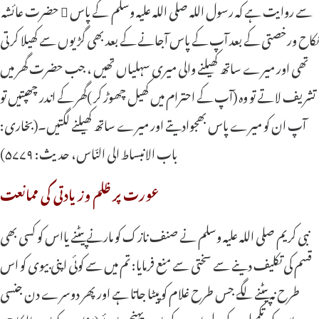
حضرت عائشہ  سے روایت ہے کہ رسول اللہ صلی اللہ علیہ وسلم کے پاس
نکاح ورخصتی کے بعد آپ کے پاس آجانے کے بعد بھی گڑیوں سے کھیلا کرتی
تھی اور میرے ساتھ کھیلنے والی میری سہلیاں تھیں ، جب حضرت گھر میں
تشریف لاتے تو وہ (آپ کے احترام میں کھیل چھوڑ کر )گھر کے اندر چھپتیں تو
آپ ان کو میرے پاس بھجوادیتے اور میرے ساتھ کھیلنے لگتیں۔(بخاری:
باب الانبساط الی النّاس، حدیث: ۵۷۷۹)
عورت پر ظلم وزیادتی کی ممانعت
نبی کریم صلی اللہ علیہ وسلم نے صنف نازک کو مارنے پیٹنے یااس کو کسی بھی
قسم کی تکلیف دینے سے سختی سے منع فرمایا: تم میں سے کوئی اپنی بیوی کو اس
طرح نہ پیٹنے لگے جس طرح غلام کو پیٹا جاتا ہے اور پھر دوسرے دن جنسی