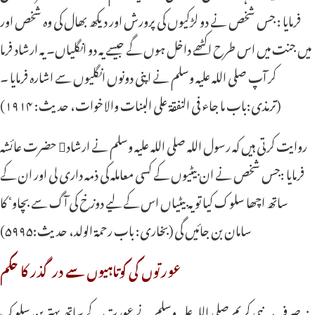
فرمایا : جس شخص نے دو لڑکیوں کی پرورش اور دیکھ بھال کی وہ شخص اور
میں جنت میں اس طرح اکٹھے داخل ہوں گے جیسے یہ دو انگلیاں۔ یہ ارشاد فرما
کر آپ صلی اللہ علیہ وسلم نے اپنی دونوں انگلیوں سے اشارہ فرمایا ۔
(ترمذی:باب ما جاء فی النفقة علی البنات والاخوات، حدیث: ۱۹۱۴)
حضرت عائشہ روایت کرتی ہیں کہ رسول اللہ صلی اللہ علیہ وسلم نے ارشاد
فرمایا :جس شخص نے ان بیٹیوں کے کسی معاملہ کی ذمہ داری لی اور ان کے
ساتھ اچھا سلوک کیا تو یہ بیٹیاں اس کے لیے دوزخ کی آگ سے بچاوٴ کا
سامان بن جائیں گی (بخاری: باب رحمة الولد، حدیث:۵۹۹۵)
عورتوں کی کوتاہیوں سے درگذر کا حکم
نہ صرف یہ نبی کریم صلی اللہ علیہ وسلم نے عورت کے ساتھ بہترین سلوک