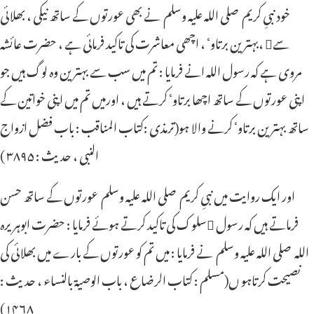
خود نبیِ کریم صلی اللہ علیہ وسلم نے بھی عورتوں کے ساتھ نیکی ، بھلائی
،بہترین برتاوٴ ، اچھی معاشرت کی تاکید فرمائی ہے ، حضرت عائشہ سے
مروی ہے کہ رسول اللہ انے فرمایا : تم میں سب سے بہترین وہ لوگ ہیں جو
اپنی عورتوں کے ساتھ اچھا برتاوٴ کرتے ہیں ، اورمیں تم میں اپنی خواتین کے
ساتھ بہترین برتاوٴ کرنے والا ہو(ترمذی :کتاب المناقب : باب فضل ازواج
النبی ، حدیث : ۳۸۹۵ )
اور ایک روایت میں نبیِ کریم صلی اللہ علیہ وسلم عورتوں کے ساتھ حسن
سلوک کی تاکید کرتے ہوئے فرمایا : حضرت ابوہریرہ فرماتے ہیں کہ رسول
اللہ صلی اللہ علیہ وسلم نے فرمایا : میں تم کو عورتوں کے بارے میں بھلائی کی
نصیحت کرتاہو ں(مسلم : کتاب الرضاع ، باب الوصیة بالنساء ، حدیث :
۱۴۶۸)