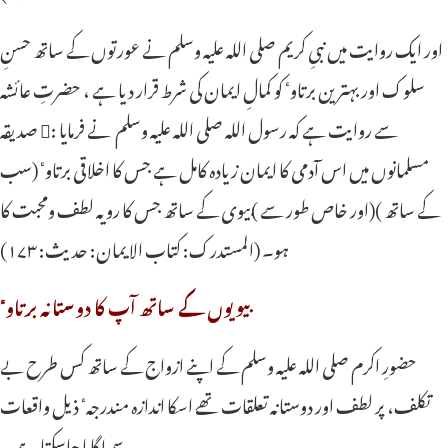
اور ایک روایت میں نبیِ کریم صلی اللہ علیہ وسلم نے عورتوں کے ساتھ حسنِ
سلوک اور بہترین برتاوٴ کو کمالِ ایمان کی شرط قرار دیا ہے ، حضرتِ عائشہ
صدیقہ سے روایت ہے کہ رسول اللہ صلی اللہ علیہ وسلم نے فرمایا :
مسلمانوں میں اس آدمی کا ایمان زیادہ کامل ہے جس کا اخلاقی برتاوٴ (سب
کے ساتھ )(اور خاص طور سے )بیوی کے ساتھ جس کا رویہ لطف ومحبت کا
ہو۔ (المستدرک: کتاب الایمان: حدیث: ۱۷۳)
بیویوں کے ساتھ آپ کا دوستانہ برتاوٴ
حضورِ اکرم صلی اللہ علیہ وسلم کے اپنے ازواج کے ساتھ کس طرح بے
تکلف، پر لطف اور دوستانہ تعلقات تھے اسکا اندازہ مندرجہٴ ذیل واقعات
سے لگایا جاسکتا ہے ۔