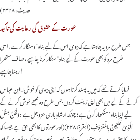
حدیث: ۲۳۴۸)
عورت کے حقوق کی رعایت کی تاکید
جس طرح مرد یہ چاہتا ہے کہ بیوی اس کے لیے بناوٴ وسنگار کرے ،اسی
طرح مرد کو بھی عورت کے لیے بناوٴ سنگار کرنا چاہیے ،صاف ستھرا
رہناچاہیے!
ابن عباسفرمایا کرتے تھے کہ میں یہ پسند کرتا ہوں کہ اپنی بیوی کو خوش
کرنے کے لیے میں بھی اپنی زینت کروں جس طرح وہ مجھے خوش کرنے کے
لیے اپنا بناوٴ سنگھار کرتی ہے ؛ چونکہ ارشادِ باری عزوجل ہے : وَلَھُنَّ مِثْلُ
الَّذِیْ عَلَیْھِنَّ بِالْمَعْرُوْفِ (البقرة: ۲۲۸)(اور عورتوں کا بھی حق ہے جیسا کہ
مردوں کا حق ان پر ہے دستور کے مطابق )میں یہ نہیں چاہتا کہ وہ تومیری تمام