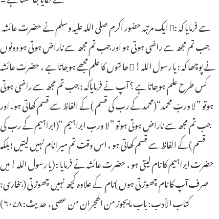
ایک مرتبہ حضور اکرم صلی اللہ علیہ وسلم نے حضرت عائشہ سے فرمایا کہ :
جب تم مجھ سے راضی ہوتی ہو اور جب تم مجھ سے ناراض ہوتی ہو دونوں
حالتوں کا علم مجھے ہوجاتا ہے ، حضرت عائشہ نے پوچھا کہ : یا رسول اللہ !
کس طرح علم ہوجاتا ہے ؟ آپ نے فرمایاکہ : جب تم مجھ سے راضی ہوتی
ہوتو ”لا وربّ محمد“(محمد کے رب کی قسم )کے الفاظ سے قسم کھاتی ہو، اور
جب تم مجھ سے ناراض ہوتی ہوتو ”لا ورب ابراہیم “(ابراہیم کے رب کی
قسم )کے الفاظ سے قسم کھاتی ہو ، اس وقت تم میرا نام نہیں لیتیں ؛ بلکہ
حضرت ابراہیم کا نام لیتی ہو ، حضرت عائشہ نے فرمایا : (یا رسول اللہ ! میں
صرف آپ کا نام چھوڑتی ہوں )نام کے علاوہ کچھ نہیں چھوڑتی (بخاری:
کتاب الأدب: باب مایجوز من الھجران من عصی، حدیث: ۶۰۷۸)