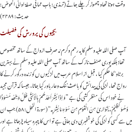
وقت ہوتا تھاو چھوڑ کر چلے جاتے (ترمذی: باب مما فی صفة اوانی الحوض:
حدیث: ۲۴۸۹)
بچیوں کی پرورش کی فضیلت
آپ صلی اللہ علیہ وسلم کا یہ رحم وکرم نہ صرف ازواج کے ساتھ مخصوص
تھا؛ بلکہ پوری صنف نازک کے ساتھ آپ صلی اللہ علیہ وسلم نے بہترین
برتاوٴ کا حکم کیا ، قبل از اسلام عرب میں لڑکیوں ں کو زندہ درگور کرنے کا
رواج تھا، لڑکی کی پیدائش کو باعث ننگ وعار باور کیا جاتا، جیسا کہ قرآن مجید
نے خود اس کی منظر کشی کی ہے ”وَ اِذَا بُشِّرَ اَحَدُھُمْ بِالْاُنْثٰی ظَلَّ وَجْھُہ مُسْوَدًّا
وَّھُوَ کَظِیْمٌ، یَتَوَارَیٰ مِنَ الْقَوْمِ مِنْ سُوْءِ مَا بُشِّرَ بِہ“ (سورة النحل: ۵۸) جب ان
میں سے کسی کو لڑکی کی خوشخبری دی جاتی ہے تو اس کا چہرہ سیاہ پڑجاتا ہے اور
وہ غصہ سے بھر جاتا ، لوگوں سے چھپتا پھرتا ہے اس برائی کی خوشخبری کے