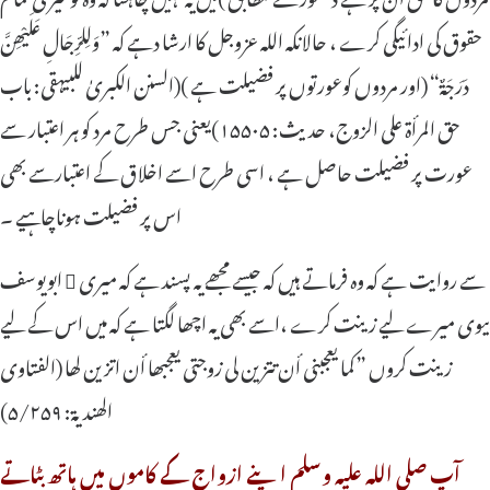
حقوق کی ادائیگی کرے ، حالانکہ اللہ عزوجل کا ارشا دہے کہ ”وَلِلرِّجَالِ عَلَیْھِنَّ
دَرَجَةٌ“ (اور مردوں کوعورتوں پر فضیلت ہے )(السنن الکبریٰ للبیہقی: باب
حق المرأة علی الزوج، حدیث: ۱۵۵۰۵)یعنی جس طرح مرد کو ہر اعتبار سے
عورت پر فضیلت حاصل ہے ، اسی طرح اسے اخلاق کے اعتبارسے بھی
اس پر فضیلت ہوناچاہیے ۔
ابویوسف  سے روایت ہے کہ وہ فرماتے ہیں کہ جیسے مجھے یہ پسند ہے کہ میری
بیوی میرے لیے زینت کرے ،اسے بھی یہ اچھا لگتا ہے کہ میں اس کے لیے
زینت کروں ”کما یعجبنی أن تتزین لی زوجتی یعجبھا أن اتزین لھا (الفتاوی
الھندیة: ۵/۲۵۹)
آپ صلی اللہ علیہ وسلم اپنے ازواج کے کاموں میں ہاتھ بٹاتے