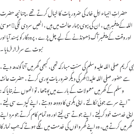
حضراتِ انبیاء اہلِ خانہ کی ضروریات کا خیال کرتے تھے ،چنانچہ حضرت
موسیٰ اللہ کے پیغمبر ہیں ، ان کی بیوی بیمار حالت میں ہیں ، انھیں سردی لگی
اور وقت کے پیغمبر آگ ڈھونڈنے کے لیے چل پڑے ، پرودگار کو پسند آیا اور
نبوت سے سرفراز فرمایا ۔
نبیِ کریم صلی اللہ علیہ وسلم کی سنتِ مبارکہ تھی، کبھی گھر میں آٹا گوندھ دیتے ،
گھر کی دیگر ضروریات پوری کرتے ، حضرت عائشہ سے حضور صلی اللہ علیہ
وسلم کے گھر میں معمولات کے بارے میں پوچھا ، تو انھوں نے بتایا کہ :
”اپنے سر سے جوئی نکالتے ، اپنی بکری کا دودھ دوہتے ، اپنے کپڑے سی لیتے ،
اپنی خدمت خود کرلیتے ، اپنے جوتے سی لیتے اور وہ تمام کام کرتے جو مرد اپنے
گھر میں کرتے ہیں، وہ اپنے گھر والوں کی خدمت میں لگے ہوتے کہ جب نماز کا