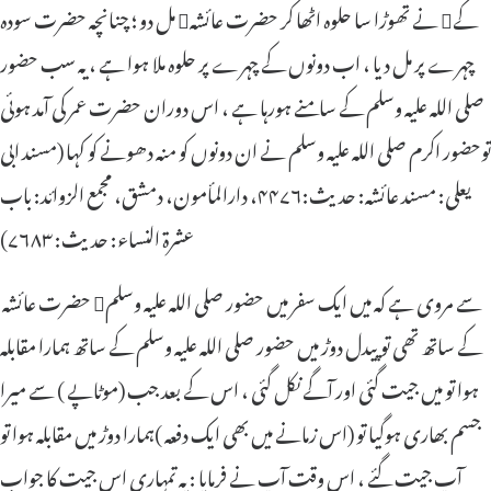
مل دو ؛ چنانچہ حضرت سودہ نے تھوڑا سا حلوہ اٹھا کر حضرت عائشہ کے
چہرے پر مل دیا ، اب دونوں کے چہرے پر حلوہ ملا ہوا ہے ، یہ سب حضور
صلی اللہ علیہ وسلم کے سامنے ہورہا ہے ، اس دوران حضرت عمر کی آمد ہوئی
توحضور اکرم صلی اللہ علیہ وسلم نے ان دونوں کو منہ دھونے کو کہا (مسند ابی
یعلی: مسند عائشہ: حدیث:۴۴۷۶، دارالمأمون، دمشق، مجمع الزوائد: باب
عشرة النساء: حدیث: ۷۶۸۳)
حضرت عائشہ سے مروی ہے کہ میں ایک سفر میں حضور صلی اللہ علیہ وسلم
کے ساتھ تھی تو پیدل دوڑ میں حضور صلی اللہ علیہ وسلم کے ساتھ ہمارا مقابلہ
ہوا تو میں جیت گئی اور آگے نکل گئی ، اس کے بعد جب (موٹاپے ) سے میرا
جسم بھاری ہوگیا تو (اس زمانے میں بھی ایک دفعہ )ہمارا دوڑ میں مقابلہ ہوا تو
آپ جیت گئے ، اس وقت آپ نے فرمایا : یہ تمہاری اس جیت کا جواب