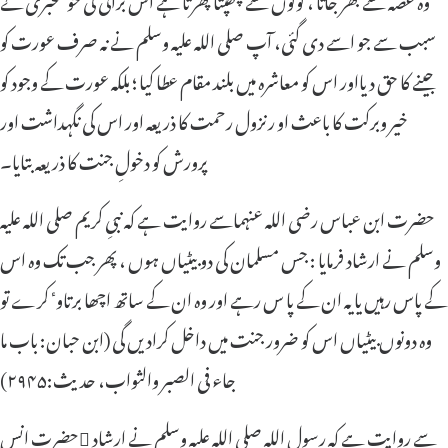
سبب سے جو اسے دی گئی، آپ صلی اللہ علیہ وسلم نے نہ صرف عورت کو
جینے کا حق دیااور اس کو معاشرہ میں بلند مقام عطا کیا ؛ بلکہ عورت کے وجود کو
خیر وبرکت کا باعث او رنزول رحمت کا ذریعہ اور اس کی نگہداشت اور
پرورش کو دخولِ جنت کا ذریعہ بتایا۔
حضرت ابن عباس رضی اللہ عنہماسے روایت ہے کہ نبیِ کریم صلی اللہ علیہ
وسلم نے ارشاد فرمایا : جس مسلمان کی دو بیٹیاں ہوں ، پھر جب تک وہ اس
کے پاس رہیں یا یہ ان کے پا س رہے اور وہ ان کے ساتھ اچھا برتاوٴ کرے تو
وہ دونوں بیٹیاں اس کو ضرور جنت میں داخل کرادیں گی (ابن حبان: باب ما
جاء فی الصبر والثواب، حدیث:۲۹۴۵)
حضرت انس سے روایت ہے کہ رسول اللہ صلی اللہ علیہ وسلم نے ارشاد