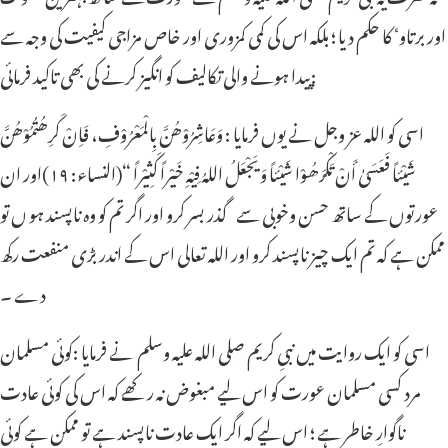
اور برتاوٴ کا حکم دیا ؛ بلکہ اس کی کمی کمزوری اور خاص مزاجی کیفیت کی وجہ سے
پیدا ہونے والی تکالیف کو انگیز کرنے کی بھی تاکید فرمائی:
اسی کو اللہ عز وجل نے یوں فرمایا : وَعَاشِرُوْھُنَّ بِالْمَعْرُوْفِ، فَاِنْ کَرِھُتُمُوْھُنَّ
شَیْئاً فَعَسَیٰ أَنْ تَکْرَھُوْا شَیْئاً وَیَجْعَلُ اللہُ فِیْہِ خَیْراً کَثِیْراً “(النساء: ۱۹)اور ان
عورتوں کے ساتھ حسن وخوبی سے گذر بسر کرو اور اگر تم کو وہ ناپسند ہو ں تو
ممکن ہے کہ تم ایک چیز ناپسند کرو اور اللہ تعالی اس کے اندر بڑی منفعت رکھ
دے ۔
اسی کو ایک روایت میں نبیِ کریم صلی اللہ علیہ وسلم نے فرمایا :کوئی مسلمان
مرد کسی مسلمان عورت کو اس لیے مبغوض نہ رکھے کہ اس کی کوئی عادت
ناگوارِ خاطر ہے ؛ اس لیے کہ اگر ایک عادت ناپسند ہے تو ممکن ہے کوئی