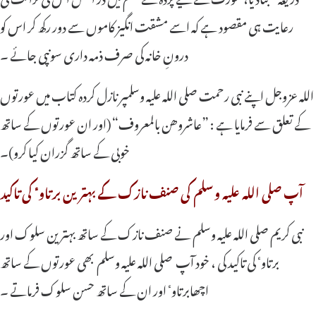
رعایت ہی مقصود ہے کہ اسے مشقت انگیز کاموں سے دور رکھ کر اس کو
درونِ خانہ کی صرف ذمہ داری سونپی جائے ۔
اللہ عزوجل اپنے نبی رحمت صلی اللہ علیہ وسلمپر نازل کردہ کتاب میں عورتوں
کے تعلق سے فرمایا ہے : ”عاشروھن بالمعروف“ (اور ان عورتوں کے ساتھ
خوبی کے ساتھ گزران کیا کرو)۔
آپ صلی اللہ علیہ وسلم کی صنف نازک کے بہترین برتاوٴ کی تاکید
نبی کریم صلی اللہ علیہ وسلم نے صنف نازک کے ساتھ بہترین سلوک اور
برتاوٴ کی تاکید کی ، خود آپ صلی اللہ علیہ وسلم بھی عورتوں کے ساتھ
اچھابرتاوٴ اور ان کے ساتھ حسن سلوک فرماتے ۔