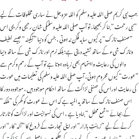
جب نبی کریم صلی اللہ علیہ وسلم کو اللہ عزوجل نے ساری مخلوقات کے لیے
”نبی رحمت “ بنا کر بھیجا، تو آپ صلی اللہ علیہ وسلمکی شانِ رحیمی وکریمی اس
”صنفِ نازک“ پر کیوں سایہ فگن نہ ہوتی ، جس کو دنیا ”آبگینہ “ جیسے لطیف
ونازک شیء کے ساتھ تشبیہ دیتی ہے؛ بلکہ نرم اور نازک شی کے ساتھ دنیا
والوں کی رعایت واہتمام بھی زیادہ ہوتا ہے تو آپ کے رحم وکرم سے
”عورت“ کیوں محروم ہوتی، آپ صلی اللہ علیہ وسلم کی تعلیمات میں عورت
کی رعایت اوراس کی صنفی نزاکت کے ساتھ احکام موجود ہیں ، موجودہ دور کا
اس صنف نازک کے ساتھ یہ المیہ ہے کہ اس نے عورت کو گھر کی ”ملکہ “
کے بجائے ”شمع محفل “ بنادیا ہے ، اس کی نسوانیت اور نزاکت کو تار تار
کرنے کے لیے ”زینتِ بازار“ اور اپنی تجارت کے فروغ کا ”آلہٴ کار“ اور
”ذریعہ “ بنادیا، عورت کے لیے پردہ کے حکم میں در اصل اس کی نزاکت کی