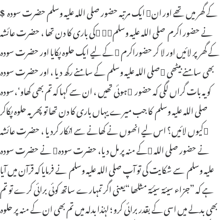
ایک مرتبہ حضور صلی اللہ علیہ وسلم حضرت سودہ کے گھر میں تھے اور ان
$
کی باری کا دن تھا ، حضرت عائشہ نے حضور اکرم صلی اللہ علیہ وسلم
کے لیے ایک حلوہ پکایا اور حضرت سودہ کے گھر پر لائیں اور لا کر حضوراکرم
صلی اللہ علیہ وسلم کے سامنے رکھ دیا ، اور حضرت سودہ بھی سامنے بیٹھی
ہوئی تھیں ، ان سے کہا کہ تم بھی کھاوٴ،سودہ کو یہ بات گراں لگی کہ حضور
صلی اللہ علیہ وسلم کا جب میرے یہاں باری کا دن تھا تو پھر یہ حلوہ پکاکر
کیوں لائیں؟ اس لیے انھوں نے کھانے سے انکار کردیا ، حضرت عائشہ
نے حضرت سودہ کے منہ پر مل دیا، حضرت سودہ نے حضور صلی اللہ
علیہ وسلم سے شکایت کی تو آپ صلی اللہ علیہ وسلم نے فرمایا کہ قرآن میں آیا
ہے کہ ”جزاء سیئة سیّئة مثلھا “یعنی اگر تمہارے ساتھ کوئی برائی کرے تو تم
بھی بدلے میں اسی کے بقدر برائی کرو ؛ لہٰذا بدلہ میں تم بھی ان کے منہ پر حلوہ