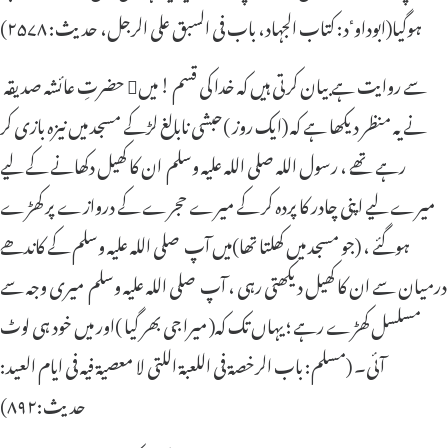
ہوگیا(ابوداوٴد: کتاب الجہاد، باب فی السبق علی الرجل، حدیث: ۲۵۷۸)
حضرتِ عائشہ صدیقہ سے روایت ہے بیان کرتی ہیں کہ خدا کی قسم ! میں
نے یہ منظر دیکھا ہے کہ (ایک روز )حبشی نابالغ لڑکے مسجد میں نیزہ بازی کر
رہے تھے ، رسول اللہ صلی اللہ علیہ وسلم ان کا کھیل دکھانے کے لیے
میرے لیے اپنی چادر کا پردہ کر کے میرے حجرے کے دروازے پر کھڑے
ہوگئے ، (جو مسجد میں کھلتا تھا)میں آپ صلی اللہ علیہ وسلم کے کاندھے
درمیان سے ان کا کھیل دیکھتی رہی ، آپ صلی اللہ علیہ وسلم میری وجہ سے
مسلسل کھڑے رہے ؛ یہاں تک کہ( میرا جی بھر گیا )اور میں خود ہی لوٹ
آئی۔ (مسلم: باب الرخصة فی اللعبة اللتی لا معصیة فیہ فی ایام العید:
حدیث:۸۹۲)