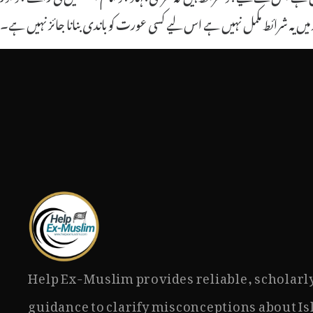
ر میں یہ شرائط مکمل نہیں ہے اس لیے کسی عورت کو باندی بنانا جائز نہیں ہے۔
Help Ex-Muslim provides reliable, scholarl
guidance to clarify misconceptions about I