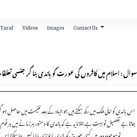
 Taraf
Videos
Images
Contact Us
سوال : اسلام میں کافروں کی عورت کو باندی بنا کر جنسی تعل
اس باندی کو اپنی ملک میں رکھ سکتے ہیں جو جہاد کے بعد غنیمت میں حاصل ہو گئ
جاتا ہے تفصیل تو بہت ہے بتلانا یہ ہے کہ باندی کا دستور ہر زمانے میں ہر ق
تو موجودہ دور میں کسی عورت کو باندی یا لونڈی بنایا نہیں جا سکتا 