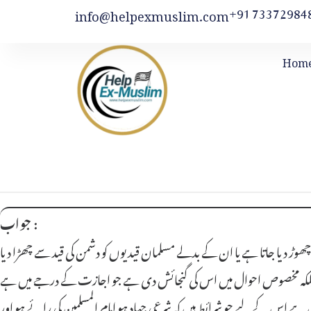
+91 73372984
info@helpexmuslim.com
Hom
جواب :
ر چھوڑ دیا جاتا ہے یا ان کے بدلے مسلمان قیدیوں کو دشمن کی قید سے چھڑا دیا
نہیں ہے بلکہ مخصوص احوال میں اس کی گنجائش دی ہے جو اجازت کے درجے میں ہے
 ہے اس کے لیے جو شرائط ہیں کہ شرعی جہاد ہو امام المسلمین کی رائے ہو اور