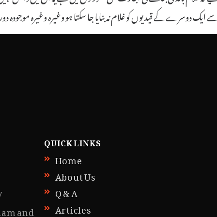
وسے ایک دوسرے کے قیدیوں کو غلام نہ بنایا جا سکتا ہو وغیرہ وغیرہ موجودہ دو
QUICK LINKS
Home
About Us
y
Q & A
Articles
slam and