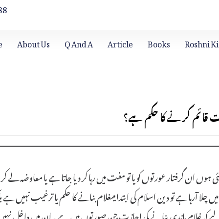
88
e
About Us
Q And A
Article
Books
Roshni Ki
قات قائم کرنے کا حکم ہے؟
ی ہوں ان گرفتار عورتوں کو یا تو مفت میں رہا کر دیا جاتا ہے یا معاوضہ لے ک
وم میں چلا آرہا ہے تو دین اسلام کی ابتدا میںغلام بنانے کا حکم یا ترغیب 
اس لیے کہ غلام باندی بنانے کی اجازت جن صورتوں میں ہے یہ ان میں داخل نہیں