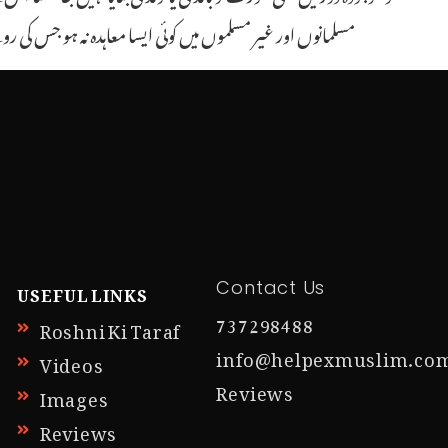
مسلمانوں اور غیر مسلموں میں کوئی ایسا معاہدہ نہ ہو جس کی ر
USEFUL LINKS
Contact Us
737298488
Roshni Ki Taraf
info@helpexmuslim.co
Videos
Reviews
Images
Reviews