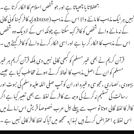
جھٹلاتا یا چھپاتا ہے اور جو شخص اسلام کا انکار کرتا ہے۔
یہ کافر کہنا کوئی گالی(abuse) نہیں ہر ایک مذہب کا ماننے والا اس کے مذہب
کے نہ ماننے والے شخص کو کافر کہہ سکتا ہے چونکہ اس کے نزدیک وہ شخص
اس کے مذہب کا انکار کر رہا ہے اور اسی انکار کرنے والے کو کافر کہتے ہیں ۔
قرآن کریم نے بھی غیر مسلم کو کبھی گالی نہیں دی بلکہ قرآن کریم ہر غیر
مسلم کو ان کے اصل مذہب کا لحاظ کرتے ہوئے مخاطب کیا ہے جیسے
یہودی، نصاری ،مجوسی وغیرہ اور ان کو آپ صلی اللہ علیہ وسلم کی نبوت اور
رسالت کی تسلیم نہ کرنے کی وجہ سے کافر کے لفظ سے بھی تعبیر کیا ہے اگر
کافر کا لفظ گالی ہوتا تو سب سے پہلے اہل عرب خصوصاً قریش اس زمانے میں
اس لفظ پر اعتراض کرتے ہیں لہذا یہ سمجھ میں آیا کہ لفظ کافر کالی نہیں ہے ۔