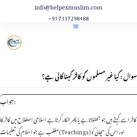
info@helpexmuslim.com
+91 7337298488
سوال : کیا غیر مسلموں کو کافر کہنا گالی ہے؟
جواب:
کافر اسے کہتے ہیں جو جھٹلاتا ہے یا پھر انکار کرتا ہے اسلامی اصطلاح میں کافر کا
مطلب ہے جو اسلام کی تعلیمات(Teachings) اور اس کی سچائی کو