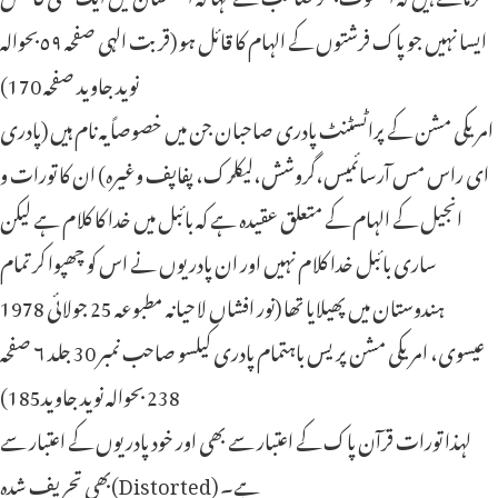
ایسا نہیں جو پاک فرشتوں کے الہام کا قائل ہو (قربت الہی صفحہ ٥٩بحوالہ
نوید جاوید صفحہ 170)
امریکی مشن کے پراٹسٹنٹ پادری صاحبان جن میں خصوصاً یہ نام ہیں (پادری
ای راس‌ مس آرسائمیس،گروشش،لیکلرک، پفاپف وغیرہ) ان کا تورات و
انجیل کے الہام کے متعلق عقیدہ ہے کہ بائبل میں خدا کا کلام ہے لیکن
ساری بائبل خدا کلام نہیں اور ان پادریوں نے اس کو چھپوا کر تمام
ہندوستان میں پھیلایا تھا (نور افشاں لاحیانہ مطبوعہ 25 جولائی 1978
عیسوی، امریکی مشن پریس باہتمام پادری کیلسو صاحب نمبر 30 جلد ٦ صفحہ
238 بحوالہ نوید جاوید185)
لہذا تورات قرآن پاک کے اعتبار سے بھی اور خود پادریوں کے اعتبار سے
بھی تحریف شدہ(Distorted) ہے
۔