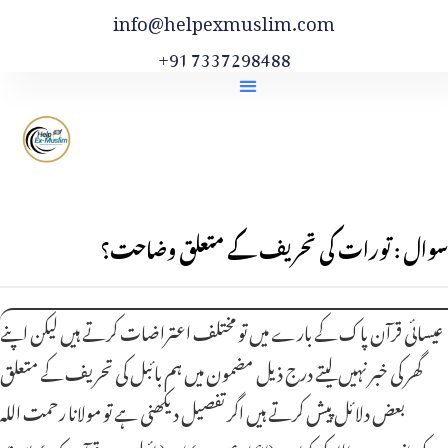
info@helpexmuslim.com
+91 7337298488
سوال : تورات کی تحریف کے متعلق وضاحت؟
عیسائی قرآن پاک کے بارے میں تو مختلف اعتراضات کرتے ہیں لیکن اپنے
گھر کی خبر نہیں لیتے درج ذیل مضمون میں ہم بائبل کی تحریف کے متعلق
بعض دلائل پیش کرتے ہیں اگر تفصیل دیکھنی ہے تو مولانا رحمت اللہ