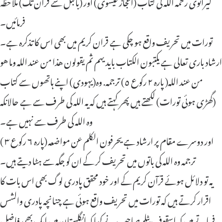
کیرانوی رحمہ اللہ کی کتاب (اعجاز عیسوی) اور (بائبل سے قرآن تک) ملاحظہ
فرمائیں
۔
تورات میں تحریف واقع ہو چکی ہے قران کریم میں بھی اس کا تذکرہ ہے
۔
ارشاد باری تعالی ہے يكتبون الكتاب بايديهم ثم يقولون هذا من عند الله وما هو
من عند الله( پارہ ٢ رکوع ٥) ترجمہ. وہ(یہودی) اپنے ہاتھوں سے کتاب
(گھڑی ہوئی تورات) لکھتے ہیں پھر کہتے ہیں کہ یہ اللہ کی طرف سے ہے حالانکہ
وہ اللہ کی طرف سے نہیں ہے
۔
اور دوسرے مقام پر ارشاد ہے يحرفون الكلم عن مواضعه (پارہ ٦ رکوع ٣ )
ترجمہ وہ اللہ کی باتوں میں تحریف کر کے ان کو جگہ سے ہٹا دیتے ہیں
۔
یہ تو دلائل ہوئے قرآن کریم کے اور خود محقق پادری لوگ بھی اس بات کا
اقرار کرتے ہیں کہ تورات میں تحریف واقع ہوئی ہے چنانچہ پادری والشس
فرماتے ہیں کہ اسقوف بٹلر صاحب نے کہا کہ انگلستان میں ایک بھی فاضل