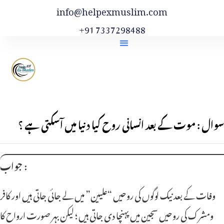
info@helpexmuslim.com
+91 7337298488
سوال : موت کے بعد انسانی روح کیا دنیا میں آسکتی ہے ؟
جواب :
وفات کے بعد نیک لوگوں کی روحیں “علیین” میں لے جائی جاتی ہیں اور کافر
ومشرک کی روحیں سجین میں پہنچا دی جاتی ہیں ؛ لیکن بہر صورت ارواح کا