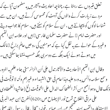
تعلق قبروں سے رہتا ہے، چناچہ احادیث وآثار میں یہ مضمون آیا ہے کہ
مردے زیارت کرنے والوں کی آہٹ کو محسوس کرتے ہیں، ان میں سے
شناسا لوگوں کو پہچانتے ہیں ، ان کے سلام کو سنتے ہیں، سلام کا جواب دیتے
ہیں اور علامہ ابن القیم نے حضرت سلمان فارسی  اور حضرت امام
مالک وغیرہ کے حوالے سے یہ نقل کیا ہے کہ مومنین کی روحیں عالم برزخ
میں ہوتے ہوئے ایک جگہ سے دوسری جگہ حسب منشا جاسکتی ہیں۔
وقال ابن القیم الأحادیث والآثار تدل علی أن الزائر متی جاء علم بہ المزور
وسمع سلامہ وأنس بہ ورد علیہ وہذا عام فی حق الشہداء وغیرہم وأنہ لا توقیت فی
ذلک قال وہو أصح من أثر الضحاک الدال علی التوقیت إلخ (حاشیة الطحطاوی
علی مراقی الفلاح شرح نور الإیضاح ص: 620) أخرج ابن عبد البر فی
الاستذکار والتمہید بسند صحیح عن ابن عباس قولہ: “قال قال رسول اللہ صلی