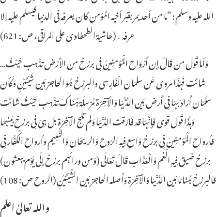
اللہ علیہ وسلم: “ما من أحد یمر بقبر أخیہ المؤمن کان یعرفہ فی الدنیا فیسلم علیہ إلا
عرفہ ․ (حاشیة الطحطاوی علی المراقی، ص: 621)
…وَأما قَول من قَالَ إِن أَرْوَاح الْمُؤمنِینَ فِی برزخ من الأَرْض تذْہب حَیْثُ
شَائَت فَہَذَا مروی عَن سلمَان الْفَارِسِی والبرزخ ہُوَ الحاجز بَین شَیْئَیْنِ وَکَأن
سلمَان أَرَادَ بہَا فِی أَرض بَین الدُّنْیَا وَالْآخِرَة مُرْسلَة ہُنَاکَ تذْہب حَیْثُ شَائَت
وَہَذَا قَول قوی فَإِنَّہَا قد فَارَقت الدُّنْیَا وَلم تلج الْآخِرَة بل ہِیَ فِی برزخ بَینہمَا
فأرواح الْمُؤمنِینَ فِی برزخ وَاسع فِیہِ الرّوح وَالریحَان وَالنَّعِیم وأرواح الْکفَّار فِی
برزخ ضیق فِیہِ الْغم وَالْعَذَاب قَالَ تَعَالَی (وَمن ورائہم برزخ إِلَی یَوْم یبعثون)
فالبرزخ ہُنَا مَا بَین الدُّنْیَا وَالْآخِرَة وَأَصلہ الحاجز بَین الشَّیْئَیْنِ (الروح ص: 108)
واللہ تعالیٰ اعلم