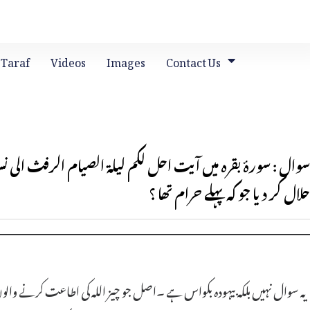
 Taraf
Videos
Images
Contact Us
سوال : سورۂ بقرہ میں آیت احل لكم ليلة الصيام الرفث الى
حلال کر دیا جو کہ پہلے حرام تھا ؟
یہ سوال نہیں بلکہ بیہودہ بکواس ہے ۔اصل جو چیز اللہ کی اطاعت کرنے وا