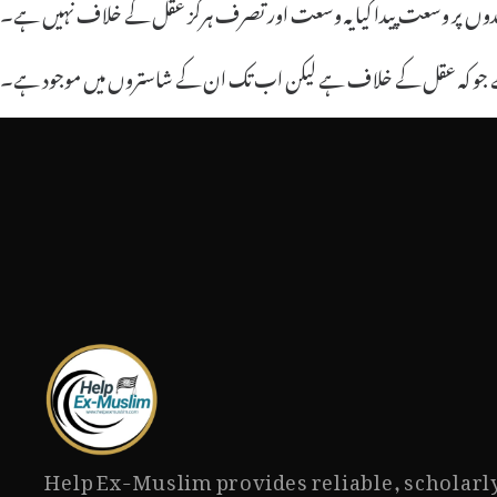
ے بندوں پر وسعت پیدا کیا یہ وسعت اور تصرف ہرگز عقل کے خلاف نہیں ہے۔
ا ہے جو کہ عقل کے خلاف ہے لیکن اب تک ان کے شاستروں میں موجود ہے۔
Help Ex-Muslim provides reliable, scholarl