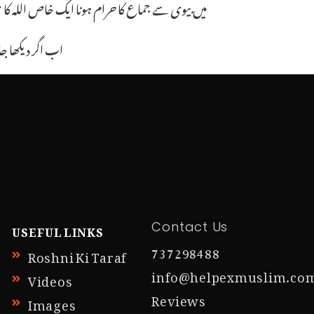
میں بیوی سے جماع کا حرام ہونا ایک خاص اللہ کا
اب اگر دیکھا ج
USEFUL LINKS
Contact Us
737298488
Roshni Ki Taraf
info@helpexmuslim.co
Videos
Reviews
Images