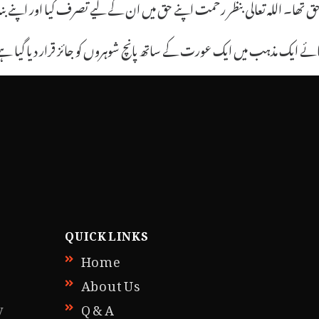
 حق تھا۔ اللہ تعالی بنظر رحمت اپنے حق میں ان کے لیے تصرف کیا اور اپن
ائے ایک مذہب میں ایک عورت کے ساتھ پانچ شوہروں کو جائز قرار دیا گی
QUICK LINKS
Home
About Us
y
Q & A