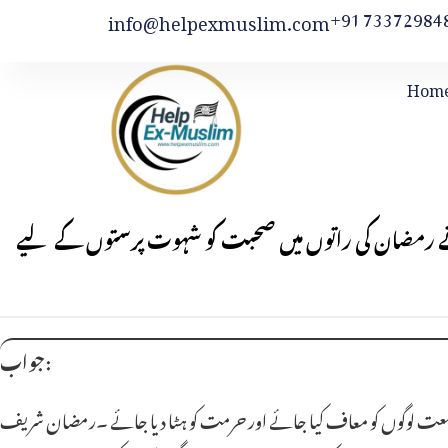
+91 73372984
info@helpexmuslim.com
Hom
لی نے رمضان کی راتوں میں صحبت کو شہوت پرستوں کے لیے
جواب:
در وسعت لوگوں کو معاف کیا جائے اور حرمت کو ہٹا دیا جائے ۔رمضان شریف