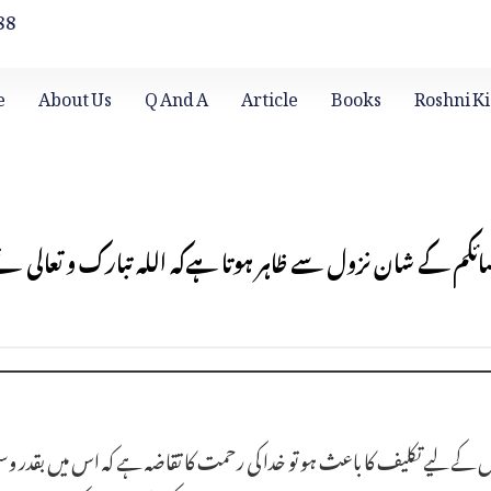
88
e
About Us
Q And A
Article
Books
Roshni Ki
 نسائكم کے شان نزول سے ظاہر ہوتا ہےکہ اللہ تبارک و تعا
لوں کے لیے تکلیف کا باعث ہو تو خدا کی رحمت کا تقاضہ ہے کہ اس میں بق