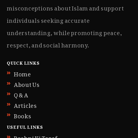
misconceptions about Islam and support
individuals seeking accurate
understanding, while promoting peace,
respect, and social harmony.
QUICK LINKS
Home
About Us
Q & A
Articles
Books
USEFUL LINKS
Roshni Ki Taraf