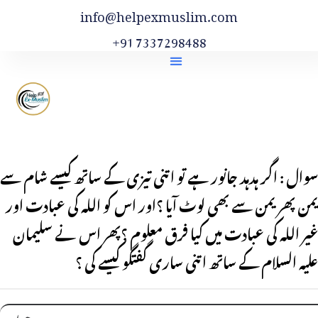
info@helpexmuslim.com
+91 7337298488
سوال : اگر ہدہد جانور ہے تو اتنی تیزی کے ساتھ کیسے شام سے
یمن پھر یمن سے بھی لوٹ آیا ؟اور اس کو اللہ کی عبادت اور
غیر اللہ کی عبادت میں کیا فرق معلوم ؟پھر اس نے سلیمان
علیہ السلام کے ساتھ اتنی ساری گفتگو کیسے کی ؟