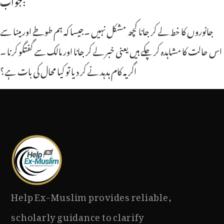
جواب:
جانوروں کا خط لے کر جانا کچھ مشکل نہیں ۔جیسا کہ ہم طوطے اور مینا سے
اس حالت کا مشاہدہ کر چکے ہیں یعنی خبر لے کر جانا اور مالک سے گفتگو کرنا ۔
اگر یہ کام ہدہد نے کر دیا تو کیا محال کی بات ہے؟
Help Ex-Muslim provides reliable,
scholarly guidance to clarify