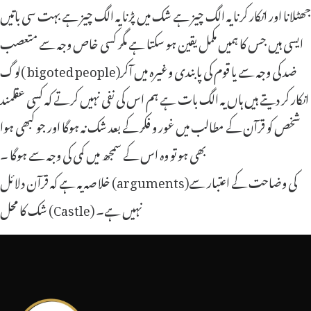
جھٹلانا اور انکار کرنا یہ الگ چیز ہے شک میں پڑنا یہ الگ چیز ہے بہت سی باتیں
ایسی ہیں جس کا ہمیں مکمل یقین ہو سکتا ہے مگر کسی خاص وجہ سے متعصب
لوگ( bigoted people)ضد کی وجہ سے یا قوم کی پابندی وغیرہ میں آکر
انکار کر دیتے ہیں ہاں یہ الگ بات ہے ہم اس کی نفی نہیں کرتے کہ کسی عقلمند
شخص کو قرآن کے مطالب میں غور و فکر کے بعد شک نہ ہوگا اور جو کبھی ہوا
بھی ہو تو وہ اس کے سمجھ میں کمی کی وجہ سے ہوگا ۔
خلاصہ یہ ہے کہ قرآن دلائل (arguments)کی وضاحت کے اعتبار سے
شک کا محل (Castle) نہیں ہے
۔