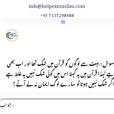
info@helpexmuslim.com
+91 7337298488
سوال : بہت سے لوگوں کو قرآن میں شک تھا اور اب بھی
ہے لہذا قرآن میں یہ کہنا اس میں کوئی شک نہیں یہ غلط ہے
اگر شک نہیں ہوتا تو سارے لوگ ایمان نہ لے آتے ؟
جواب :