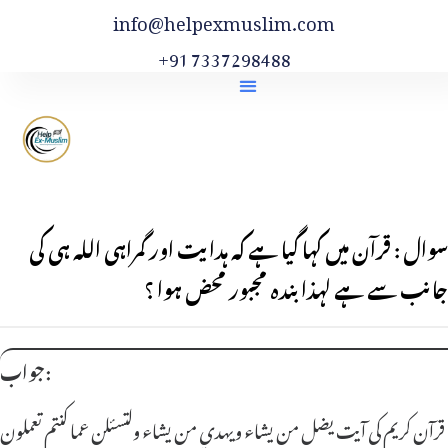
info@helpexmuslim.com
+91 7337298488
سوال : قرآن میں کہا گیا ہے کہ ہدایت اور گمراہی اللہ ہی کی
جانب سے ہے لہذا بندہ مجبور محض ہوا ؟
جواب:
قرآن کریم کی آیت يضل من يشاء ويهدي من يشاء ولتسئلن عما كنتم تعملون