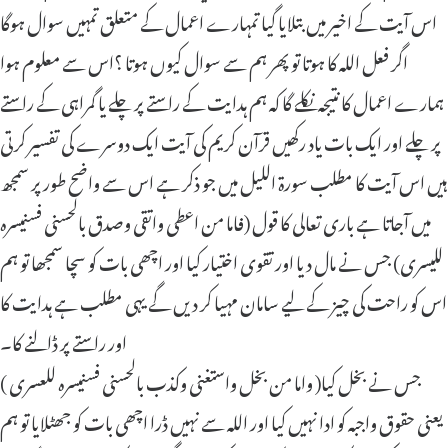
اس آیت کے اخیر میں بتلایا گیا تمہارے اعمال کے متعلق تمہیں سوال ہوگا
اگر فعل اللہ کا ہوتا تو پھر ہم سے سوال کیوں ہوتا ؟اس سے معلوم ہوا
ہمارے اعمال کا نتیجہ نکلے گا کہ ہم ہدایت کے راستے پر چلے یا گمراہی کے راستے
پر چلے اور ایک بات یاد رکھیں قرآن کریم کی آیت ایک دوسرے کی تفسیر کرتی
ہیں اس آیت کا مطلب سورۃ اللیل میں جو ذکر ہے اس سے واضح طور پر سمجھ
میں آجاتا ہے باری تعالی کا قول (فاما من اعطى واتقى وصدق بالحسنى فسنيسره
لليسرى) جس نے مال دیا اور تقوی اختیار کیا اور اچھی بات کو سچا سمجھا تو ہم
اس کو راحت کی چیز کے لیے سامان مہیا کر دیں گے یہی مطلب ہے ہدایت کا
اور راستے پر ڈالنے کا۔
( واما من بخل واستغنى وكذب بالحسنى فسنيسره للعسرى )جس نے بخل کیا
یعنی حقوق واجبہ کو ادا نہیں کیا اور اللہ سے نہیں ڈرا اچھی بات کو جھٹلایا تو ہم