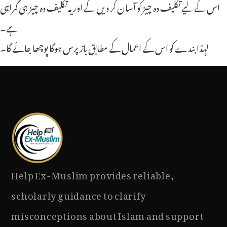
اس کے لیے تکلیف دہ چیز کو آسان کر دیں گے اور یہ تکلیف دہ چیز ہی گمراہی
ہے۔
لہذا بندے کو اس کے اعمال کے مطابق باز پرس ہوگا پوچھا جائے گا
۔
Help Ex-Muslim provides reliable,
scholarly guidance to clarify
misconceptions about Islam and support