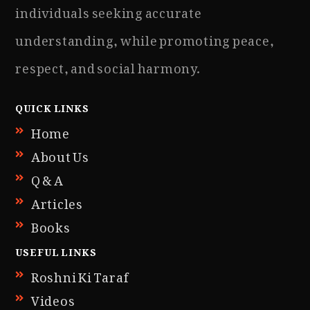
individuals seeking accurate
understanding, while promoting peace,
respect, and social harmony.
QUICK LINKS
Home
About Us
Q & A
Articles
Books
USEFUL LINKS
Roshni Ki Taraf
Videos