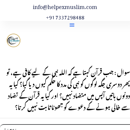
info@helpexmuslim.com
+91 7337298488
سوال : جب قرآن کہتا ہے کہ اللہ نبی کے لیے کافی ہے، تو
پھر دوسری جگہ لوگوں کو نبی کی مدد کا حکم کیوں دیا گیا؟ کیا یہ
دونوں باتیں آپس میں متضاد نہیں؟ اور کیا یہ قرآن کے تضاد
سے خالی ہونے کے دعوے کو جھوٹا ثابت نہیں کرتا؟