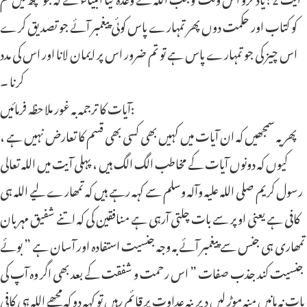
کو کتاب اور حکمت دوں پھر تمہارے پاس کوئی پیغمبر آئے جو تصدیق کرے
اس چیز کی جو تمہارے پاس ہے تو تم ضرور اس پر ایمان لانا اور اس کی مدد
کرنا ۔
آیات کا ترجمہ بہ غور ملاحظہ فرمائیں:
پھر یہ سمجھیں کہ ان آیات میں کہیں بھی کسی بھی قسم کا تعارض نہیں ہے ،
کیوں کہ دونوں آیات کے مخاطب الگ الگ ہیں ، پہلی آیت میں اللہ تعالی
رسول کریم صلی اللہ علیہ وآلہ وسلم سے کہہ رہے ہیں کہ تمھارے لیے اللہ ہی
کافی ہے یعنی اوپر سے بات چلتی آرہی ہے منافقین کی کہ اتنے شفیق مہربان
تمھاری ہی جنس سے پیغمبر آئے بہ وجہ جنسیت استفادہ اور آسان ہے ” بوئے
جنسیت کند جذب صفات ” اس رحمت و شفقت کے بعد بھی اگر وہ آپ کی
بات نہ مانیں منہ موڑ لیں دیرینہ عداوت پر قائم رہیں تو کہہ دو کہ مجھے اللہ ہی کافی