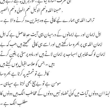
حسبنا الله ونعم الوكيل نعم المولى ونعم النصير .
ترجمہ: اللہ ہی ہمارے لیے کافی ہے وہ بہترین مدد کرنے والا ہے ۔
اہل ایمان اور بے ایمانوں کے درمیان یہی آیت حدِ فاصل ہے کہ اہل
ایمان اللہ ہی پر بھروسا رکھتے ہیں اور اسے ہی کافی سمجھتے ہیں جب کہ بے
ایمان لوگ ظاہری اسباب پر ایمان لاتے ہیں اور مادہ پرستی پر یقین کرتے
ہیں ۔ جس کو علامہ اقبال یوں کہتے ہیں:
کافر ہے تو شمشیر پہ کرتا ہے بھروسا
مومن ہے تو بے تیغ بھی لڑتا ہے سپاہی ۔
لہذا ان دونوں آیات میں کوئی تضاد نہیں دونوں کے مخاطب الگ ہیں دونوں کا
مطلب الگ ہے ۔