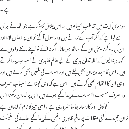
ہے ۔
دوسری آیت میں مخاطب انبیاء ہیں ۔ اس میثاق کا ذکر ہے جو اللہ نے ہر نبی
سے لیا ہے کہ اگر آپ کے زمانے میں وہ رسول آگئے تو ان پر ایمان لانا اور
ان کی مدد کرنا یعنی ان کے ساتھ ہوجانا ، اگر نہ آئے تو اپنے ماننے والوں سے
کہہ دینا کیوں کہ اللہ تعالی ہر نبی کے لیے عالمِ ظاہری کے اسباب پیدا کرتے
ہیں ، اس کا عہد و پیمان بھی لیتے ہیں اور اسباب کی تلقین بھی کرتے ہیں اور
وہی ان کا انتظام بھی کرتے ہیں ، اس لیے کہ وہی کہتا ہے اسباب صرف
اور صرف مسبب الاسباب کے پیدا کیے ہوئے ہیں اسی پر ایمان رکھنا اسی
کو کافی اور کارساز جاننا ضروری ہے ، اسی چیز کا نام تو ایمان ہے
قرآنِ مجید نے کئی مقامات پر عالمِ ظاہری و غیبی کے پیدا کیے جانے کی حقیقت
کی طرف اشارہ کیا ہے ، اور ہر نبی یہ کہتے رہے ہیں: