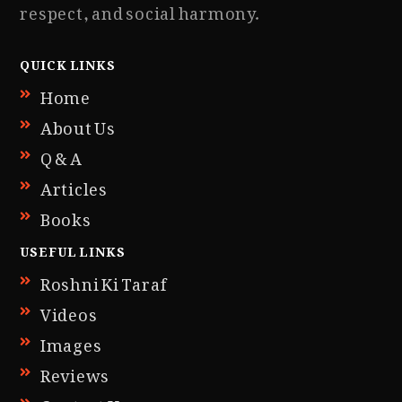
respect, and social harmony.
QUICK LINKS
Home
About Us
Q & A
Articles
Books
USEFUL LINKS
Roshni Ki Taraf
Videos
Images
Reviews