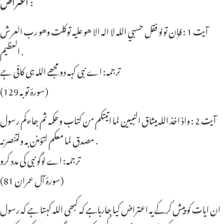
اعتراض :
آیت 1 : فإن تولو فقل حسبي الله لا اله الا هو عليه توكلت وهو رب العرش
العظيم .
ترجمہ: اے نبی کہہ دو مجھے اللہ ہی کافی ہے
(سورۂ توبہ 129)
آیت 2 : واذ اخذ الله ميثاق النبيين لما اتيتكم من كتاب وحكمه ثم جاءكم رسول
مصدق لما معكم لتؤمنن به ولتنصرنه .
ترجمہ: اے لوگو نبی کی مدد کرو
(سورۂ آل عمران 81)
ان ایات کو پیش کرکے یہ اعتراض کیا جارہاہے کہ کبھی اللہ کہتا ہے کہ رسول