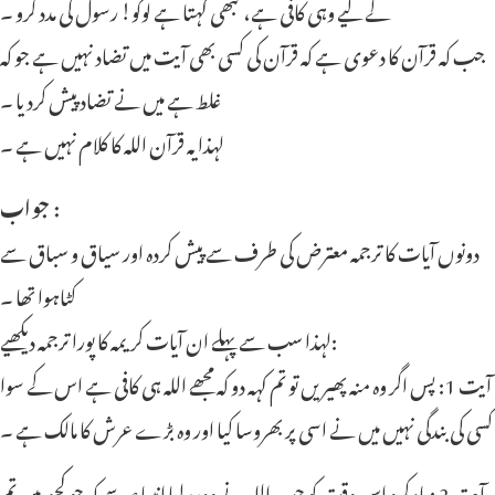
کے لیے وہی کافی ہے، کبھی کہتا ہے لوگو! رسول کی مدد کرو ۔
جب کہ قرآن کا دعوی ہے کہ قرآن کی کسی بھی آیت میں تضاد نہیں ہے جو کہ
غلط ہے میں نے تضاد پیش کردیا ۔
لہذا یہ قرآن اللہ کا کلام نہیں ہے ۔
جواب :
دونوں آیات کا ترجمہ معترض کی طرف سے پیش کردہ اور سیاق و سباق سے
کٹاہوا تھا ۔
لہذا سب سے پہلے ان آیات کریمہ کا پورا ترجمہ دیکھیے:
آیت 1: پس اگر وہ منہ پھیریں تو تم کہہ دو کہ مجھے اللہ ہی کافی ہے اس کے سوا
کسی کی بندگی نہیں میں نے اسی پر بھروسا کیا اور وہ بڑے عرش کا مالک ہے ۔
آیت 2 : یاد کرو اس وقت کو جب اللہ نے وعدہ لیا انبیاء سے کہ جو کچھ میں تم