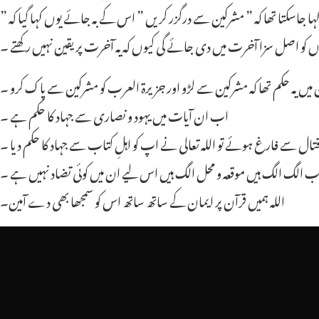
” أیام الله ” سے مراد اللہ کے وہ معاملات ہیں جو وہ آخرت میں انسانوں کے ساتھ کرے گا یعنی جزا اور سزا ، ایک بات جو قابلِ غور ہے وہ یہ کہ یوں بھی تو کہا جاسکتا تھا کہ ” مشرکین سے درگزر کریں ” اس کے بہ جائے یوں کہا گیا کہ
گوں کو اصل سزا آخرت میں دی جائے گی کیوں کہ یہ آخرت پر یقین نہیں رکھتے ۔
میں یہ حکم تھا کہ مشرکین سے لڑو اور جزیرۃ العرب کو مشرکین سے پاک کرو ۔
اب ان آیات میں یہود و نصاری سے جہاد کا حکم ہے ۔
ال سے فارغ ہوئے تو اللہ تعالی نے اپ کو اہلِ کتاب سے جہاد کا حکم دیا ۔
ب الگ الگ ہیں موقعہ و محل الگ ہیں اس لیے ان میں کوئی تضاد نہیں ہے ۔
اللہ ہمیں قرآن پر ایمان کے ساتھ ساتھ اس کو سمجھا بھی دے آمین۔