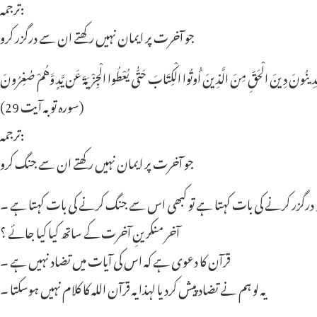
ترجمہ:
جو آخرت پر ایمان نہیں رکھتے ان سے درگزر کرو
(سورہ توبہ آیت 29)
ترجمہ:
جو آخرت پر ایمان نہیں رکھتے ان سے جنگ کرو
کو درگزر کرنے کی بات کہتا ہے تو کبھی اس سے جنگ کرنے کی بات کہتا ہے ۔
آخر منکرینِ آخرت کے ساتھ کیا کیا جائے ؟
قرآن کا دعوی ہے کہ اس کی آیات میں تضاد نہیں ہے ۔
یہ لو ہم نے تضاد پیش کردیا لہذا یہ قرآن اللہ کا کلام نہیں ہوسکتا ۔