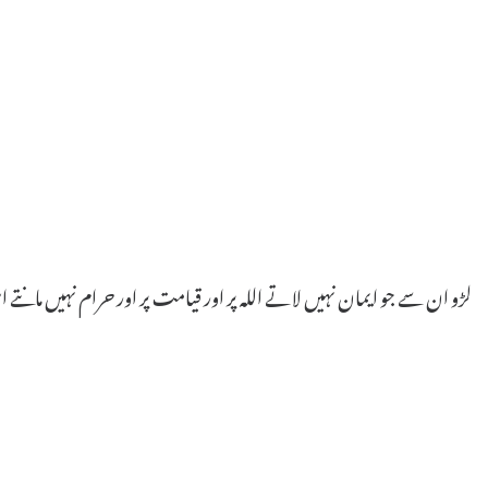
لڑو ان سے جو ایمان نہیں لاتے اللہ پر اور قیامت پر اور حرام نہیں مانتے