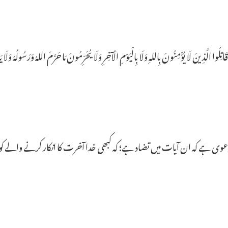
 دعوی ہے کہ ان آیات میں تضاد ہے؛ کہ کبھی خدا آخرت کا انکار کرنے والے 