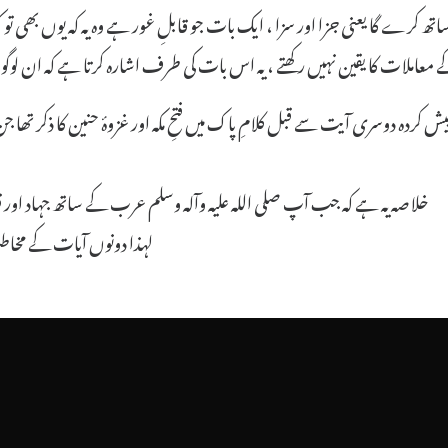
کے معاملات کا یقین نہیں رکھتے ، یہ اس بات کی طرف اشارہ کرتا ہے کہ ان لو
دہ دوسری آیت سے قبل کلامِ پاک میں فتحِ مکہ اور غزوۂ حنین کا ذکر تھا جن 
خلاصہ یہ ہے کہ جب آپ صلی اللہ علیہ وآلہ وسلم عرب کے ساتھ جہاد اور قت
لہذا دونوں آیات کے مخاط