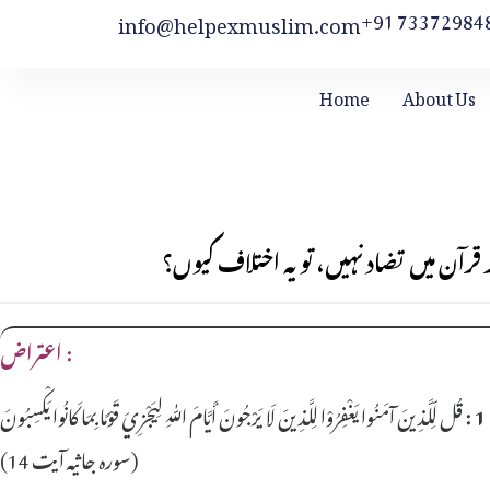
+91 73372984
info@helpexmuslim.com
Home
About Us
رآن میں تضاد نہیں، تو یہ اختلاف کیوں؟
اعتراض :
(سورہ جاثیہ آیت 14)