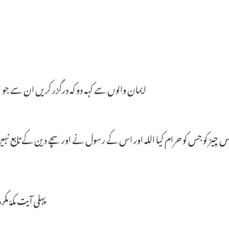
ایمان والوں سے کہہ دو کہ درگزر کریں ان سے جو الل
 اس چیز کو جس کو حرام کیا اللہ اور اس کے رسول نے اور سچے دین کے تابع ن
پہلی آیت مکۂ مکر