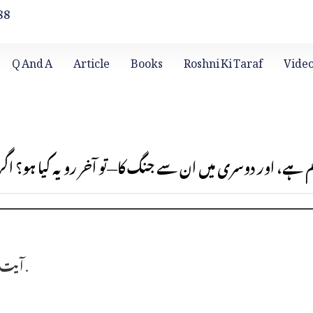
88
Q And A
Article
Books
Roshni Ki Taraf
Vide
ہے، اور دوسری میں ان سے جنگ کا—تو آخر رویہ کیا ہو؟ اگر ق
قُل لِّلَّذِينَ آمَنُوا يَغْفِرُوْا لِلَّذِينَ لَا يَرْجُونَ أَيَّامَ اللّٰهِ لِيَجْزِيَ قَوْمًا بِمَا كَانُوا يَكْسِبُونَ .
آیت 1 :