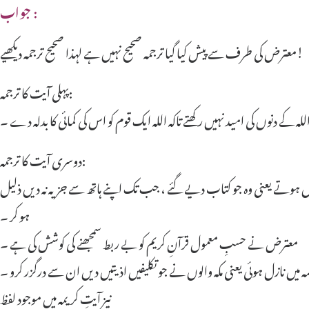
جواب :
معترض کی طرف سے پیش کیا گیا ترجمہ صحیح نہیں ہے لہذا صحیح ترجمہ دیکھیے!
پہلی آیت کا ترجمہ:
ہ کے دنوں کی امید نہیں رکھتے تاکہ اللہ ایک قوم کو اس کی کمائی کا بدلہ دے ۔
دوسری آیت کا ترجمہ:
ہیں ہوتے یعنی وہ جو کتاب دیے گئے ، جب تک اپنے ہاتھ سے جزیہ نہ دیں ذلیل
ہو کر ۔
معترض نے حسبِ معمول قرآنِ کریم کو بے ربط سمجھنے کی کوشش کی ہے ۔
مہ میں نازل ہوئی یعنی مکہ والوں نے جو تکلیفیں اذیتیں دیں ان سے درگزر کرو ۔
نیز آیتِ کریمہ میں موجود لفظ