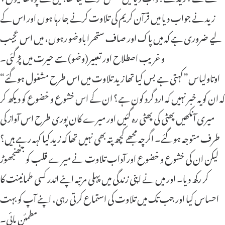
زید نے جواب دیا میں قرآن کریم کی تلاوت کرنے جا رہا ہوں اور اس کے
لیے ضروری ہے کہ میں پاک اور صاف ستھرا باوضو رہوں، میں اس عجیب
و غریب اصطلاح اور تعبیر (وضو) سے حیرت میں پڑ گئی۔
“اوتاولیاس”کہتی ہے بس کیا تھا زید تلاوت میں اس طرح مشغول ہو گئے
کہ ان کو یہ خبر نہیں کہ ارد گرد کون ہے؟ ان کے اس خشوع و خضوع کو دیکھ کر
میری آنکھیں پھٹی کی پھٹی رہ گئیں اور میرے کان پوری طرح اس آواز کی
طرف متوجہ ہو گئے۔ اگرچہ مجھے کچھ پتہ بھی نہیں تھا کہ زید کیا کہہ رہے ہیں؟
لیکن ان کی خشوع و خضوع اور آداب تلاوت نے میرے قلب کو جھنجھوڑ
کر رکھ دیا۔ اور میں نے اپنی زندگی میں پہلی مرتبہ اپنے اندر کسی طمانینت کا
احساس کیا اور جب تک میں تلاوت کی استماع کرتی رہی، اپنے آپ کو بہت
مطمئن پائی۔