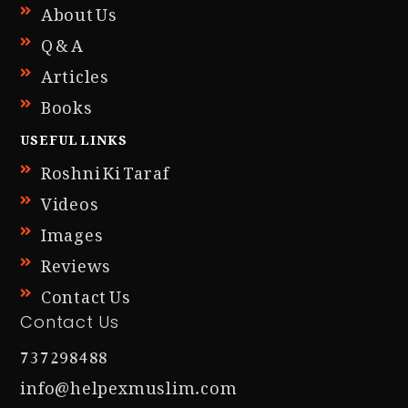
About Us
Q & A
Articles
Books
USEFUL LINKS
Roshni Ki Taraf
Videos
Images
Reviews
Contact Us
Contact Us
737298488
info@helpexmuslim.com