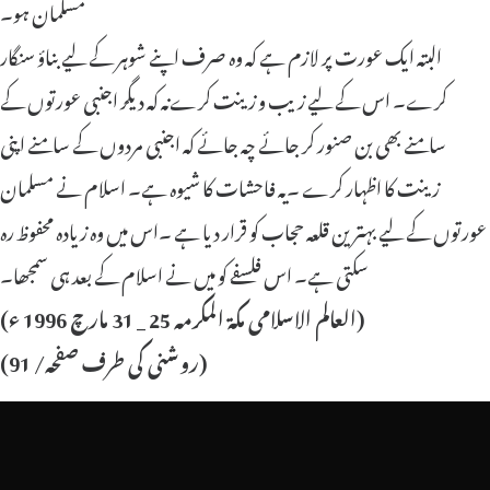
مسلمان ہو۔
البتہ ایک عورت پر لازم ہے کہ وہ صرف اپنے شوہر کے لیے بناؤ سنگار
کرے۔ اس کے لیے زیب و زینت کرےنہ کہ دیگر اجنبی عورتوں کے
سامنے بھی بن صنور کر جائے چہ جائے کہ اجنبی مردوں کے سامنے اپنی
زینت کا اظہار کرے ۔یہ فاحشات کا شیوہ ہے۔ اسلام نے مسلمان
عورتوں کے لیے بہترین قلعہ حجاب کو قرار دیا ہے ۔اس میں وہ زیادہ محفوظ رہ
سکتی ہے۔ اس فلسفے کو میں نے اسلام کے بعد ہی سمجھا۔
(العالم الاسلامی مکۃ المکرمہ 25 _ 31 مارچ 1996 ء)
(روشنی کی طرف صفحہ/ 91)