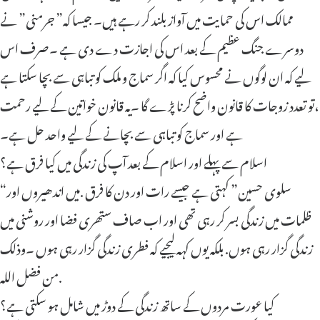
ممالک اس کی حمایت میں آواز بلند کر رہے ہیں۔ جیسا کہ” جرمنی” نے
دوسرے جنگ عظیم کے بعد اس کی اجازت دے دی ہے ۔صرف اس
لیے کہ ان لوگوں نے محسوس کیا کہ اگر سماج و ملک کو تباہی سے بچا سکتا ہے
،تو تعدد زوجات کا قانون واضح کرنا پڑے گا ۔یہ قانون خواتین کے لیے رحمت
ہے اور سماج کو تباہی سے بچانے کے لیے واحد حل ہے۔
اسلام سے پہلے اور اسلام کے بعد آپ کی زندگی میں کیا فرق ہے؟
“سلوی حسین” کہتی ہے جیسے رات اور دن کا فرق .میں اندھیروں اور
ظلمات میں زندگی بسر کر رہی تھی اور اب صاف ستھری فضا اور روشنی میں
زندگی گزار رہی ہوں. بلکہ یوں کہہ لیجیے کہ فطری زندگی گزار رہی ہوں ۔وذلك
من فضل الله.
کیا عورت مردوں کے ساتھ زندگی کے دوڑ میں شامل ہو سکتی ہے؟