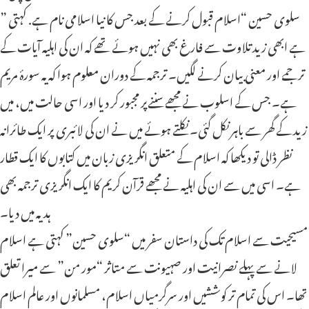
” سلوی حسین “اسلام قبول کرنے کے بعد جس کا نیا اسلامی نام ہے. کہتی
ہے ابھی زید تلاوت سے فارغ بھی نہیں ہوئے تھے کہ ان کی اہلیہ آیات کے
ترجمے اور معنی بیان کرنے لگیں۔ ترجمہ کے دوران معلوم ہوا کہ یہ سورۂ مریم
ہے۔ جس کے اسلوب نے مجھے سننےپر مجبور کر دیا اور اسی حالت میں، میں
زید کے گھر سے باہر نکل گئی۔ نکلتے ہوئے میں نے ان کی لائبری پر ایک طائرانہ
نظر ڈالی تو دیکھا کہ اسلام کے متعلق انگریزی زبان میں کتابوں کا ایک قطار
ہے۔ اسی میں سے ان کی اہلیہ نے مجھے قرآن کریم کا ایک انگریزی ترجمہ بھی
ہدیہ میں دیا۔
مسیحیت سے اسلام تک کی داستان سفر میں “سلوی حسین” کہتی ہے اسلام
لانے سے پہلے نصرانیت اور صہیونت سے متاثر “مور من” سے میرا تعلق
تھا۔ اس کی تمام تر کوششیں اور سرگرمیاں اسلام، مسلمانوں اور عالم اسلام