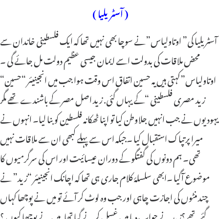
( آسٹریلیا )
آسٹریلیا کی” اوتاولیاس”نے سوچا بھی نہیں تھا کہ ایک فلسطینی خاندان سے
محض ملاقات کی بدولت اسے ایمان جیسی عظیم دولت مل جائے گی ۔
“اوتاولیاس”کہتی ہیں یہ حسین اتفاق اس وقت ہوا جب میں انجینیئر “حسین
زید مصری فلسطینی “کے یہاں گئی. زید اصل مصر کے باشندے تھے مگر
یہودیوں نے جب انہیں جلاوطن کیا تو اپنا ٹھکانہ فلسطین کو بنا لیا۔ انہوں نے
میرا پرتپاک استقبال کیا ۔جبکہ اس سے پہلے کبھی ان سے ملاقات نہیں
تھی۔ ہم دونوں کی گفتگو کے دوران عیسائیت اور اس کی سرگرمیوں کا
موضوع آگیا ۔ابھی سلسلۂ کلام جاری ہی تھا کہ اچانک انجینیئر “زید” نے
چند منٹوں کی اجازت چاہی اور جب وہ لوٹ کر آئے تو میں نے پوچھا کہاں
گئے تھے ؟زید نے جواب دیا میں غسل کرنے گیا تھا. میں نے پوچھا کیوں ؟