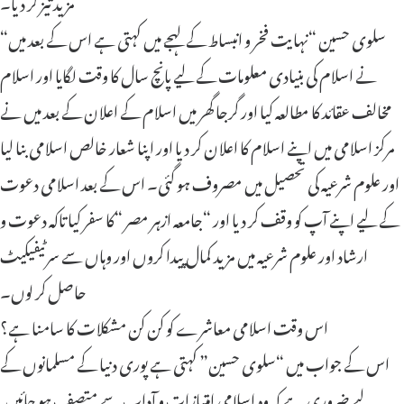
مزید تیز کر دیا۔
“سلوی حسین “نہایت فخر و انبساط کے لہجے میں کہتی ہے اس کے بعد میں
نے اسلام کی بنیادی معلومات کے لیے پانچ سال کا وقت لگایا اور اسلام
مخالف عقائد کا مطالعہ کیا اور گرجا گھر میں اسلام کے اعلان کے بعد میں نے
مرکز اسلامی میں اپنے اسلام کا اعلان کر دیا اور اپنا شعار خالص اسلامی بنا لیا
اور علوم شرعیہ کی تحصیل میں مصروف ہو گئی۔ اس کے بعد اسلامی دعوت
کے لیے اپنے آپ کو وقف کر دیا اور “جامعہ ازہر مصر “کا سفر کیا تاکہ دعوت و
ارشاد اور علوم شرعیہ میں مزید کمال پیدا کروں اور وہاں سے سرٹیفیکیٹ
حاصل کر لوں۔
اس وقت اسلامی معاشرے کو کن کن مشکلات کا سامنا ہے؟
اس کے جواب میں “سلوی حسین” کہتی ہے پوری دنیا کے مسلمانوں کے
لیے ضروری ہے کہ وہ اسلامی امتیازات و آداب سے متصف ہو جائیں.