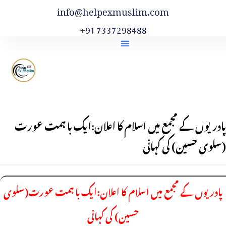
info@helpexmuslim.com
+91 7337298488
پادریوں کے مجمع میں اسلام کا اعلان:ایک با ہمت عورت
(سلوی حسین) کی کہانی
پادریوں کے مجمع میں اسلام کا اعلان:ایک با ہمت عورت(سلوی
حسین) کی کہانی