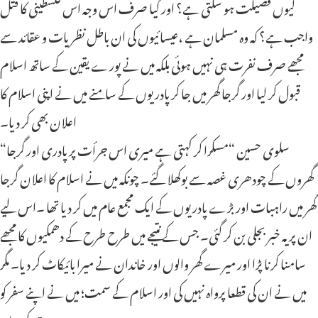
کیوں فضیلت ہو سکتی ہے؟ اور کیا صرف اس وجہ اس فلسطینی کا قتل
واجب ہے؟ کہ وہ مسلمان ہے ،عیسائیوں کی ان باطل نظریات و عقائد سے
مجھے صرف نفرت ہی نہیں ہوئی بلکہ میں نے پورے یقین کے ساتھ اسلام
قبول کر لیا اور گرجا گھر میں جا کر پادریوں کے سامنے میں نے اپنی اسلام کا
اعلان بھی کر دیا۔
“سلوی حسین “مسکرا کر کہتی ہے میری اس جرأت پر پادری اور گرجا
گھروں کے چودھری غصہ سے بوکھلا گئے۔ چونکہ میں نے اسلام کا اعلان گرجا
گھر میں راہبات اور بڑے پادریوں کے ایک مجمع عام میں کر دیا تھا ۔اس لیے
ان پر یہ خبر بجلی بن کر گئی‌۔ جس کے نتیجے میں طرح طرح کے دھمکیوں کا مجھے
سامنا کرنا پڑا اور میرے گھر والوں اور خاندان نے میرا بائیکاٹ کر دیا۔ مگر
میں نے ان کی قطعا پرواہ نہیں کی اور اسلام کے سمت؛ میں نے اپنے سفر کو