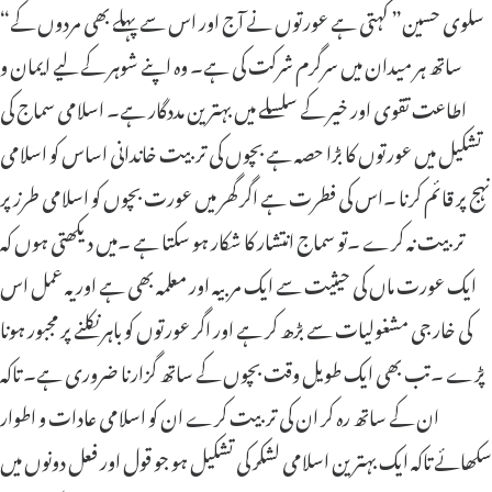
“سلوی حسین” کہتی ہے عورتوں نے آج اور اس سے پہلے بھی مردوں کے
ساتھ ہر میدان میں سرگرم شرکت کی ہے۔ وہ اپنے شوہر کے لیے ایمان و
اطاعت تقوی اور خیر کے سلسلے میں بہترین مددگار ہے۔ اسلامی سماج کی
تشکیل میں عورتوں کا بڑا حصہ ہے بچوں کی تربیت خاندانی اساس کو اسلامی
نہج پر قائم کرنا ۔اس کی فطرت ہے اگر گھر میں عورت بچوں کو اسلامی طرز پر
تربیت نہ کرے ۔تو سماج انتشار کا شکار ہو سکتا ہے ۔میں دیکھتی ہوں کہ
ایک عورت ماں کی حیثیت سے ایک مربیہ اور معلمہ بھی ہے اور یہ عمل اس
کی خار جی مشغولیات سے بڑھ کر ہے اور اگر عورتوں کو باہر نکلنے پر مجبور ہونا
پڑے ۔تب بھی ایک طویل وقت بچوں کے ساتھ گزارنا ضروری ہے۔ تاکہ
ان کے ساتھ رہ کر ان کی تربیت کرے ان کو اسلامی عادات و اطوار
سکھائے تاکہ ایک بہترین اسلامی لشکر کی تشکیل ہو جو قول اور فعل دونوں میں