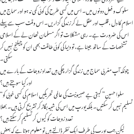
سلوک و فعل دونوں میں۔ اس میں کسی طرح کی کوئی کمی نہ ہو اور سماج میں
اسلام کا دل ،قلب اور عقل لے کر زندگی گزاریں۔ اس وقت سب سے پہلے
اس کی ضرورت ہے۔ رہی مشکلات تو اگر مسلمان ٹھان لے کے اسلامی
تشخصات کے ساتھ جینا ہے، تو دنیا کی کوئی طاقت بھی ان کو چیلنج نہیں کر
سکتی۔
چونکہ آپ مغربی سماج میں زندگی گزار چکی ہیں تعداد زوجات کے بارے میں
اور کیا سوچتے ہیں؟
“سلوا حسین” کہتی ہے صہیونیت کی عالمی تحریکیں اسلام کی کسی خوبی کو
تسلیم نہیں کر سکتیں۔ بلکہ یورپ میں اس کی شبیہ بگاڑ کر تشریح کرتی ہیں۔ بھلا
تعدد زوجات کو کیوں کر تسلیم کر سکتے ہیں؟
‌ لیکن جب یورپ کی طرف ایک نظر ڈالتے ہیں تو معلوم ہوتا ہے کہ بعض