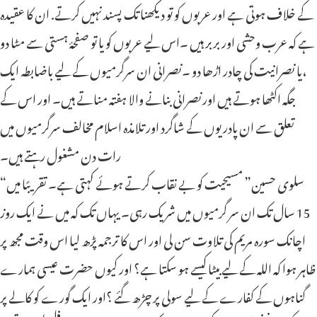
کے خلاف ہوتی ہے اور عربوں کو تو دیکھنا تک پسند نہیں کرتے. ان کا عقیدہ
ہے کہ عرب وحشی اور بربر ہیں ۔اس لیے عربوں کو یا تو صفحۂ ہستی سے مٹا دو
،یا نصرانیت کی چادر اڑھا دو ۔نصرانی ان سرگرمیوں کے لیے باضابطہ ایک
جگہ اکٹھا ہوتے ہیں اورنصرانی بنانے والا ہفتہ مناتے ہیں۔ اور اس کے
تعلق سے ان پادریوں کے شاگرد اور تلامذہ اسلام مخالف سرگرمیوں میں
رات دن مشغول رہتے ہیں۔
“سلوی حسین” مسیحیت کو بے نقاب کرتے ہوئے کہتی ہے۔ تقریبًا میں
15 سال تک ان سر گرمیوں میں شریک رہی۔ یہاں تک کہ میں نے ایک روز
اچانک سورہ مریم کی تلاوت سن لی اور اس کا ترجمہ پڑھ لیا اس وقت مجھ پر
ظاہر ہوا کہ اللہ کے لیے بیٹا کیسے ہو سکتا ہے؟ اور کیوں حضرت عیسی ہمارے
گناہوں کے کفارے کے لیے سولی پر چڑھ گئے ؟اور ایک گورے کو کالے پر