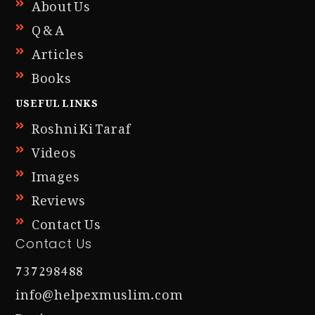
About Us
Q & A
Articles
Books
USEFUL LINKS
Roshni Ki Taraf
Videos
Images
Reviews
Contact Us
Contact Us
737298488
info@helpexmuslim.com