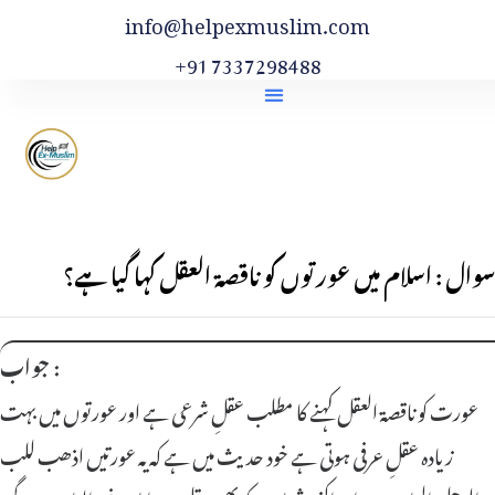
info@helpexmuslim.com
+91 7337298488
سوال : اسلام میں عورتوں کو ناقصۃ العقل کہا گیا ہے؟
جواب :
عورت کو ناقصۃ العقل کہنے کا مطلب عقلِ شرعی ہے اور عورتوں میں بہت
زیادہ عقلِ عرفی ہوتی ہے خود حدیث میں ہے کہ یہ عورتیں اذھب للب