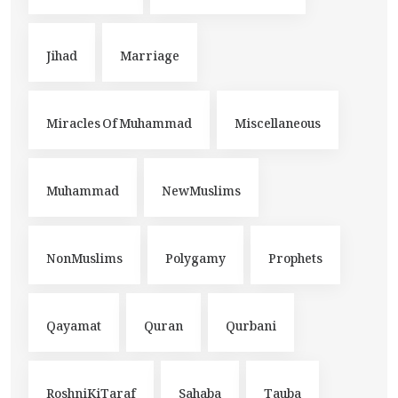
Jihad
Marriage
Miracles Of Muhammad
Miscellaneous
Muhammad
NewMuslims
NonMuslims
Polygamy
Prophets
Qayamat
Quran
Qurbani
RoshniKiTaraf
Sahaba
Tauba