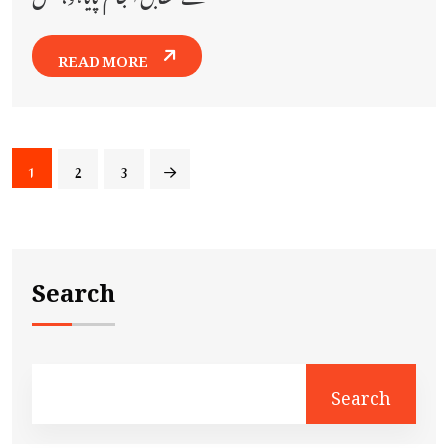
READ MORE
1
2
3
Search
Search