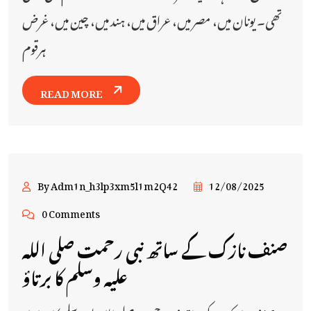
تھی۔ یونان میں، مصر میں، عراق میں، ہند میں، چین میں، غرض
ہرقوم
READ MORE
By Adm1n_h3lp3xm5l1m2Q42
12/08/2025
0 Comments
صنف نازک کے ساتھ نبی رحمت صلی اللہ
علیہ وسلم کا برتاؤ