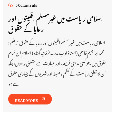
0 Comments
اسلامی ریاست میں غیرمسلم اقلیتوں اور
رعایا کے حقوق
اسلامی ریاست میں غیرمسلم اقلیتوں اور رعایا کے حقوق از قلم:
محمدابراہیم قاسمی‏ (استاذ ادب مدرسہ فرقانیہ گونڈہ) اسلام ان تمام
حقوق میں،جو کسی مذہبی فریضہ اور عبادت سے متعلق نہ ہوں؛ بلکہ
ان کا تعلق ریاست کے نظم و ضبط اور شہریوں کے بنیادی حقوق
سے ہو
READ MORE