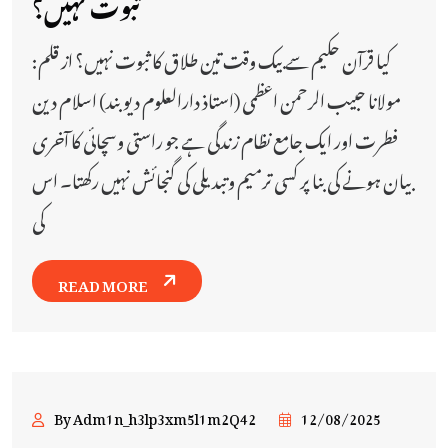
ثبوت نہیں؟
کیا قرآن حکیم سے بیک وقت تین طلاق کا ثبوت نہیں؟ از قلم:
مولانا حبیب الرحمن اعظمی (استاذ دارالعلوم دیوبند) اسلام دین
فطرت اور ایک جامع نظام زندگی ہے جو راستی وسچائی کا آخری
بیان ہونے کی بنا پر کسی ترمیم وتبدیلی کی گنجائش نہیں رکھتا۔ اس
کی
READ MORE
By Adm1n_h3lp3xm5l1m2Q42
12/08/2025