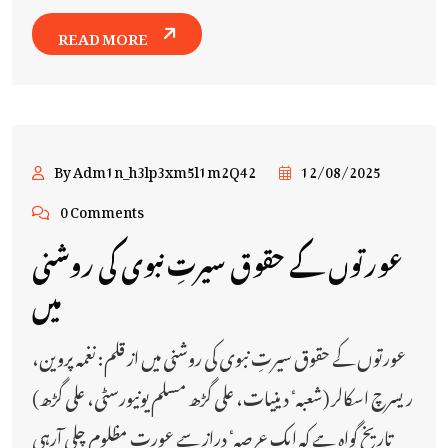
READ MORE
By Adm1n_h3lp3xm5l1m2Q42
12/08/2025
0 Comments
عورتوں کے حقوق سیرتِ نبوی کی روشنی
میں
عورتوں کے حقوق سیرتِ نبوی کی روشنی میں از قلم: نغمہ پروین‏،
ریسرچ اسکالر (شعبہٴ دینیات‏، علی گڑھ مسلم یونیورسٹی، علی گڑھ)
تاریخ گواہ ہے کہ ایک عرصہٴ دراز سے عورت مظلوم چلی آرہی