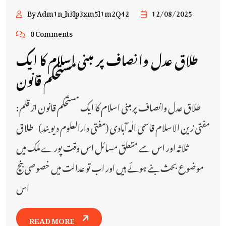
By Adm1n_h3lp3xm5l1m2Q42
12/08/2025
0 Comments
طلاق عدل وانصاف پر مبنی اسلام کا ایک
مستحکم قانون
طلاق عدل وانصاف پر مبنی اسلام کا ایک مستحکم قانون از قلم:
مفتی زین الاسلام قاسمی الٰہ آبادی (مفتی دارالعلوم دیوبند) طلاق
ثلاثہ اور اس سے متعلق مسائل اس وقت پورے ملک میں
موضوع بحث بنے ہوئے ہیں اور اب تو عدالت میں خصوصی بنچ
اس
READ MORE