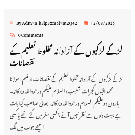
By Adm1n_h3lp3xm5l1m2Q42
12/08/2025
0 Comments
لڑکے لڑکیوں کے آزادانہ مخلوط تعلیم کے
نقصانات
لڑکے لڑکیوں کے آزادانہ مخلوط تعلیم کے نقصانات از قلم: مولانا
محمد اقبال گجرات شعیب: السلام علیکم ورحمة اللہ وبرکاتہ۔
ہارون: وعلیکم السلام ورحمة اللہ وبرکاتہ، بھائی صاحب کیا بات
ہے بہت دنوں سے نظر نہیں آتے؟ کسی سفر میں گئے تھے یا کسی
اچھے جوب میں لگ