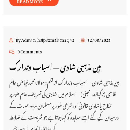
READ MORE
By Adm1n_h3lp3xm5l1m2Q42
12/08/2025
0 Comments
بین مذہبی شادی — اسباب وتدارک
بین مذہبی شادی — اسباب وتدارک از قلم: مولانامحمد فیاض عالم
قاسمی (ناگپاڑہ، ممبئی) اسلام میں شادی کی تعریف عام طورپر
نکاح یاشادی قانونی اورشرعی طورپرمسلمان مردو عورت کے
درمیان کیے گئے ایسے معاہدہ کو کہاجاتاہے جو شریعت کے ضابطہ
کے مطابق انجام پایاہو، جس