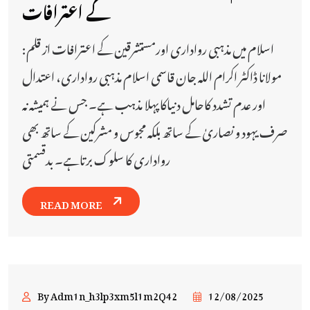
کے اعترافات
اسلام میں مذہبی رواداری اورمستشرقین کے اعترافات از قلم:
مولانا ڈاکٹر اکرام اللہ جان قاسمی اسلام مذہبی رواداری، اعتدال
اور عدم تشدد کاحامل دنیاکاپہلا مذہب ہے۔ جس نے ہمیشہ نہ
صرف یہود و نصاریٰ کے ساتھ بلکہ مجوس و مشرکین کے ساتھ بھی
رواداری کا سلوک برتاہے۔ بدقسمتی
READ MORE
By Adm1n_h3lp3xm5l1m2Q42
12/08/2025