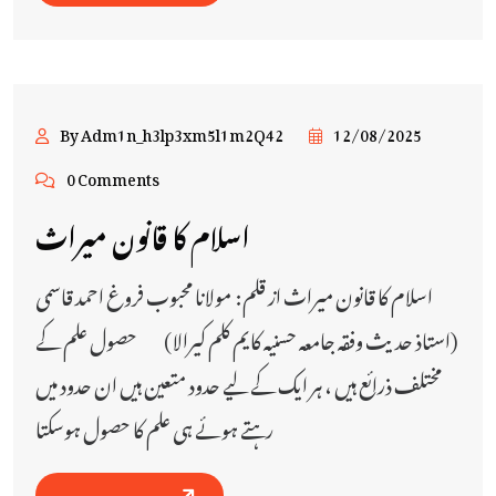
By Adm1n_h3lp3xm5l1m2Q42
12/08/2025
0 Comments
اسلام کا قانون میراث
اسلام کا قانون میراث از قلم: مولانا محبوب فروغ احمد قاسمی
(استاذ حدیث وفقہ جامعہ حسنیہ کایم کلم کیرالا) حصول علم کے
مختلف ذرائع ہیں ، ہر ایک کے لیے حدود متعین ہیں ان حدود میں
رہتے ہوئے ہی علم کا حصول ہوسکتا