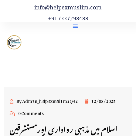
info@helpexmuslim.com
+91 7337298488
By Adm1n_h3lp3xm5l1m2Q42
12/08/2025
0 Comments
اسلام میں مذہبی رواداری اورمستشرقین