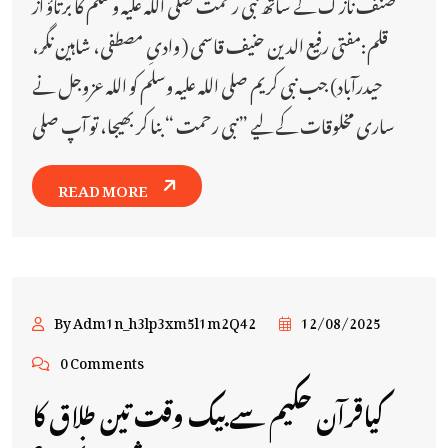
صنف نازک کے ساتھ نبی رحمت صلی اللہ علیہ وسلم کا برتاؤ از
قلم:مفتی رفیع الدین حنیف قاسمی (‏ وادیِ مصطفی، شاہین نگر،
حیدرآباد) جب نبی کریم صلی اللہ علیہ وسلم کو اللہ عزوجل نے
ساری مخلوقات کے لیے ”نبی رحمت “ بنا کر بھیجا، تو آپ صلی
READ MORE
By Adm1n_h3lp3xm5l1m2Q42
12/08/2025
0 Comments
کیاقرآن حکیم سے بیک وقت تین طلاق کا