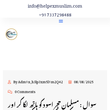
info@helpexmuslim.com
+91 7337298488
By Adm1n_h3lp3xm5l1m2Q42
08/08/2025
0 Comments
سوال : مسلمان حجر اسود کو ہاتھ لگا کر اور