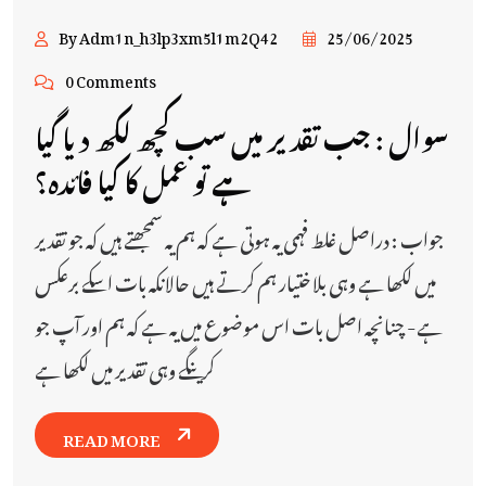
By Adm1n_h3lp3xm5l1m2Q42
25/06/2025
0 Comments
سوال : جب تقدیر میں سب کچھ لکھ دیا گیا
ہے تو عمل کا کیا فائدہ؟
جواب : دراصل غلط فہمی یہ ہوتی ہے کہ ہم یہ سمجھتے ہیں کہ جو تقدیر
میں لکھا ہے وہی بلاختیار ہم کرتے ہیں حالانکہ بات اسکے برعکس
ہے- چنانچہ اصل بات اس موضوع میں یہ ہے کہ ہم اور آپ جو
کرینگے وہی تقدیر میں لکھا ہے
READ MORE