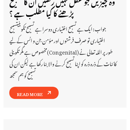
وہ چیزیں جو عقل نہیں رکھتیں ان کا تسبیح
پڑھنے کا کیا مطلب ہے ؟
جواب: ایک ہے تسبیح اختیاری دوسرا ہے تسبیح تکوینیتسبیح
اختیاری تو صرف فرشتوں اور مؤمن جن و انس کے لیے
مخصوص ہے مگر تکوینی(Congenital) طور پر اللہ تعالی نے
کائنات کے ذرہ ذرہ کو اپنا تسبیح کرنے والا بنا رکھا ہے لیکن ان کی
تسبیح کو ہم سمجھ
READ MORE