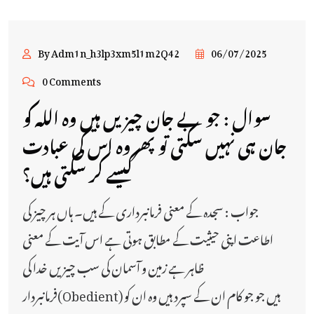
By Adm1n_h3lp3xm5l1m2Q42
06/07/2025
0 Comments
سوال : جو بے جان چیزیں ہیں وہ اللہ کو
جان ہی نہیں سکتی تو پھر وہ اس کی عبادت
کیسے کر سکتی ہیں؟
جواب : سجدہ کے معنی فرمانبرداری کے ہیں۔ ہاں ہر چیز کی
اطاعت اپنی حیثیت کے مطابق ہوتی ہے اس آیت کے معنی
ظاہر ہے زمین و آسمان کی سب چیزیں خدا کی
فرمانبردار(Obedient) ہیں جو جو کام ان کے سپرد ہیں وہ ان کو