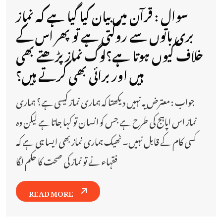
سوال : قرآن میں بیان کیا گیا ہے کہ نماز
بری باتوں سے روکتی ہے تو پھر اس کے
خلاف کیوں ہوتا ہے؟لوگ نماز پڑھتے بھی
ہیں اور برائی بھی کرتے ہیں؟
جواب : معترض یہ نہیں دیکھتا کہ ہماری نماز کیسی ہے؟ ہماری
نماز اس اپاہج کی طرح ہے جس کو انسان تو کہا جاتا ہے لیکن وہ
کسی کام کے قابل نہیں۔ ٹھیک ہماری نماز بھی ایسا ہی ہے کہ
فقہاء نے تو نماز کی صحت کا حکم لگا
READ MORE