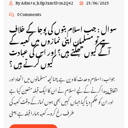
By Adm1n_h3lp3xm5l1m2Q42
25/06/2025
0 Comments
سوال : جب اسلام بتوں کی پوجا کے خلاف
ہے تو مسلمان اپنی نمازوں میں کعبہ کے
آگے کیوں جھکتے ہیں؟ اور اس کی عبادت
کیوں کرتے ہیں ؟
جواب: اسلام وحدت کا دین ہے چنانچہ مسلمانوں میں اتحاد اور
اتفاق پیدا کرنے کے لیے اسلام نے ان کا ایک قبلہ متعین کیا ہے
اور ان کو حکم دیا گیا جہاں کہیں بھی ہوں نماز کے وقت کعبہ کی
طرف رخ کرو۔ کعبہ ہمارا قبلہ ہے یعنی