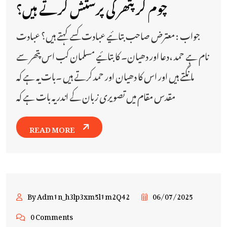
چوم کر پتھر کی پرستش کرتے ہیں؟
جواب : معترض صاحب بتائیے عبادت کسے کہتے ہیں؟ عبادت
نام ہے حمد ،دعا اور دھیان۔ کا بتائیے مسلمان کب اس پتھر سے
مانگتے ہیں اور اس کا دھیان اور حمد کرتے ہیں ۔بات یہ ہے کہ
مقدس مقام میں تصویری زبان کے اندر یہ بات ہے کہ
READ MORE
By Adm1n_h3lp3xm5l1m2Q42
06/07/2025
0 Comments