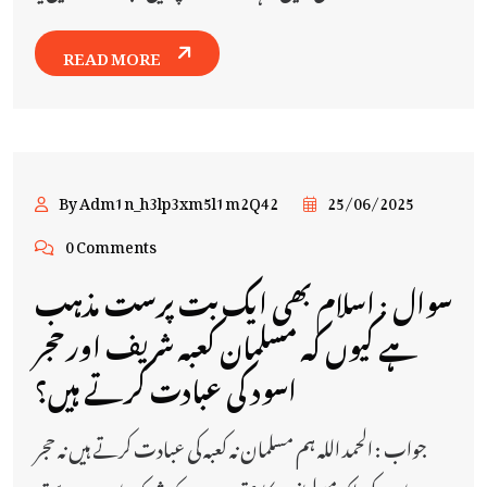
READ MORE
By Adm1n_h3lp3xm5l1m2Q42
25/06/2025
0 Comments
سوال : اسلام بھی ایک بت پرست مذہب
ہے کیوں کہ مسلمان کعبہ شریف اور حجر
اسود کی عبادت کرتے ہیں؟
جواب : الحمد اللہ ہم مسلمان نہ کعبہ کی عبادت کرتے ہیں نہ حجر