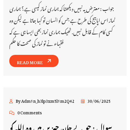
جواب : معترض یہ نہیں دیکھتا کہ ہماری نماز کیسی ہے؟ ہماری
نماز اس اپاہج کی طرح ہے جس کو انسان تو کہا جاتا ہے لیکن وہ
کسی کام کے قابل نہیں. ٹھیک ہماری نماز بھی ایسا ہی ہے کہ
فقہاء نے تو نماز کی صحت کا حکم
READ MORE
By Adm1n_h3lp3xm5l1m2Q42
30/06/2025
0 Comments
سوال : جو بے جان چیزیں ہیں وہ اللہ کو