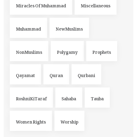
Miracles Of Muhammad
Miscellaneous
Muhammad
NewMuslims
NonMuslims
Polygamy
Prophets
Qayamat
Quran
Qurbani
RoshniKiTaraf
Sahaba
Tauba
Women Rights
Worship