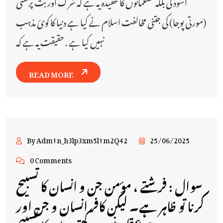
اسود کی بلکہ مسلمانوں کا عقیدہ یہ ہے کہ شرک اور بت پرستی
(مورتی پوجا) کی جتنی مخالفت اسلام نے کیا ہے دنیا کا کوئ مذہب
نہیں کیا ہے . حقیقت یہ ہے کہ
READ MORE
By Adm1n_h3lp3xm5l1m2Q42
25/06/2025
0 Comments
سوال : فرشتے ، مؤمن جن و انسان کا تسبیح
کرنا تو ظاہر ہے۔ لیکن کافر انسان و جن اور