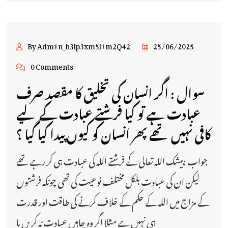
By Adm1n_h3lp3xm5l1m2Q42
25/06/2025
0 Comments
سوال : اگر انسان کی تخلیق کا مقصد صرف
عبادت ہے تو کیا فرشتے عبادت کے لیے
کافی نہیں تھے پھر انسان کو کیوں پیدا کیا گیا ؟
جواب :بیشک اللہ تعالی کے فرشتے اللہ کی عبادت ہی کر رہے تھے
لیکن ان کی عبادت بلکل مختلف نوعیت کی تھی چونکہ فرشتوں
کے مزاج میں اللہ کے حکم کے خلاف کرنے کی طاقت اور قدرت
ہی نہیں ہے مثلا اگر وہ چاہیں عبادت نہ کریں یا