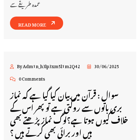
عمدہ طریقے سے
READ MORE
By Adm1n_h3lp3xm5l1m2Q42
30/06/2025
0 Comments
سوال : قرآن میں بیان کیا گیا ہے کہ نماز
بری باتوں سے روکتی ہے تو پھر اس کے
خلاف کیوں ہوتا ہے؟لوگ نماز پڑھتے بھی
ہیں اور برائی بھی کرتے ہیں ؟