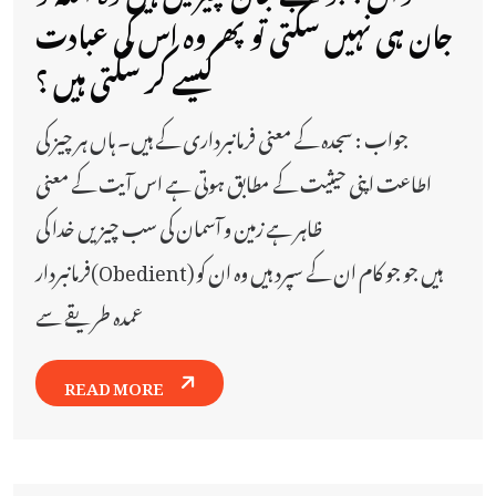
جان ہی نہیں سکتی تو پھر وہ اس کی عبادت
کیسے کر سکتی ہیں ؟
جواب : سجدہ کے معنی فرمانبرداری کے ہیں۔ ہاں ہر چیز کی
اطاعت اپنی حیثیت کے مطابق ہوتی ہے اس آیت کے معنی
ظاہر ہے زمین و آسمان کی سب چیزیں خدا کی
فرمانبردار(Obedient) ہیں جو جو کام ان کے سپرد ہیں وہ ان کو
عمدہ طریقے سے
READ MORE